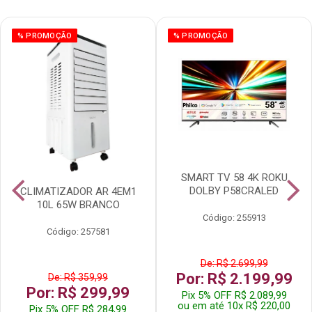
% PROMOÇÃO
% PROMOÇÃO
SMART TV 58 4K ROKU
DOLBY P58CRALED
CLIMATIZADOR AR 4EM1
10L 65W BRANCO
Código: 255913
Código: 257581
De: R$ 2.699,99
Por: R$ 2.199,99
De: R$ 359,99
Por: R$ 299,99
Pix 5% OFF R$ 2.089,99
ou em até 10x R$ 220,00
Pix 5% OFF R$ 284,99