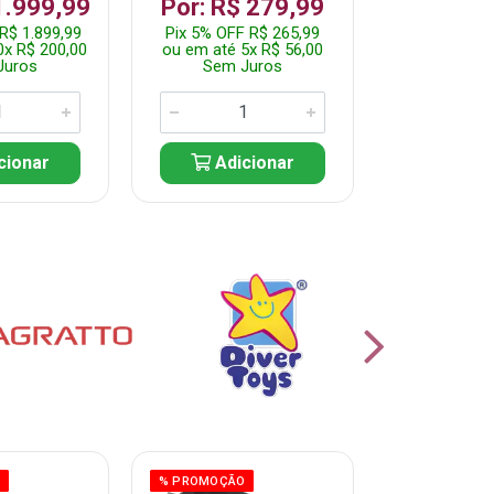
R$ 1.2
1.999,99
Por: R$ 279,99
Pix 5% OFF 
R$ 1.899,99
Pix 5% OFF R$ 265,99
ou em até 10
0x R$ 200,00
ou em até 5x R$ 56,00
Sem J
Juros
Sem Juros
Adic
cionar
Adicionar
O
% PROMOÇÃO
% PROMOÇÃO