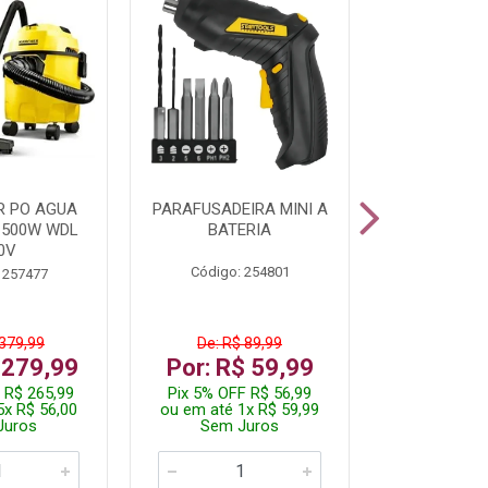
R PO AGUA
PARAFUSADEIRA MINI A
KIT FERRAM
1500W WDL
BATERIA
0V
Código: 254801
Código:
 257477
 379,99
De: R$ 89,99
De: R$
 279,99
Por: R$ 59,99
Por: R$
 R$ 265,99
Pix 5% OFF R$ 56,99
Pix 5% OFF
5x R$ 56,00
ou em até 1x R$ 59,99
ou em até 1
Juros
Sem Juros
Sem J