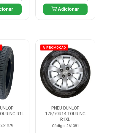
cionar
Adicionar
Adic
O
% PROMOÇÃO
% PROMOÇÃO
DUNLOP
PNEU DUNLOP
PNEU D
TOURING R1L
175/70R14 TOURING
175/70R13 T
R1XL
 261078
Código:
Código: 261081