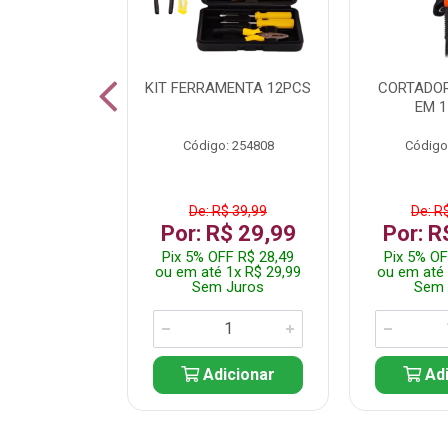
 INOX WALK
KIT FERRAMENTA 12PCS
CORTADOR
ED511413
EM 1
: 250455
Código: 254808
Código
$ 24,99
De: R$ 39,99
De: R
R$ 14,99
Por: R$ 29,99
Por: R
FF R$ 14,24
Pix 5% OFF R$ 28,49
Pix 5% OF
 1x R$ 14,99
ou em até 1x R$ 29,99
ou em até 
 Juros
Sem Juros
Sem 
icionar
Adicionar
Adi