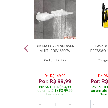
TURA ELETR
DUCHA LOREN SHOWER
LAVADO
00W BLIST
MULTI 220V 6800W
PRESSAO 
: 225294
Código: 225297
Código
De: R$ 149,99
De: R$
229,99
Por: R$ 99,99
Por: R
F R$ 218,49
Pix 5% OFF R$ 94,99
Pix 5% OF
 4x R$ 57,50
ou em até 1x R$ 99,99
ou em até 
 Juros
Sem Juros
Sem 