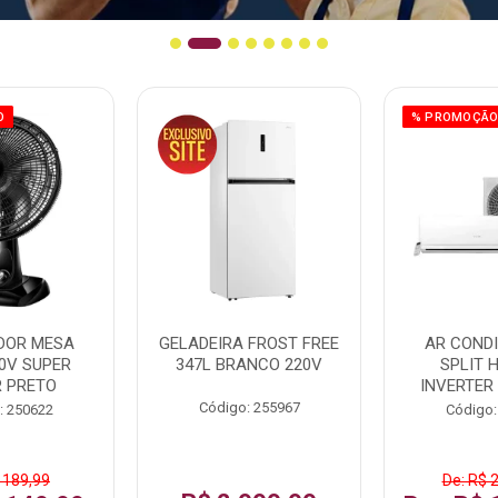
O
% PROMOÇÃ
DOR MESA
GELADEIRA FROST FREE
AR COND
0V SUPER
347L BRANCO 220V
SPLIT 
 PRETO
INVERTER
Código: 255967
: 250622
Código:
 189,99
De: R$ 