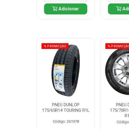
icionar
Adicionar
Adi
ÃO
% PROMOÇÃO
% PROMOÇÃ
 DUNLOP
PNEU DUNLOP
PNEU 
 TOURING R1L
175/65R14 TOURING R1L
175/70R1
R
: 261082
Código: 261078
Código