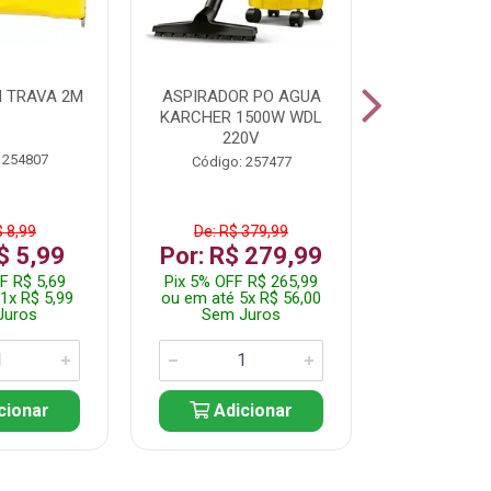
 TRAVA 2M
ASPIRADOR PO AGUA
KIT FERRAM
KARCHER 1500W WDL
220V
 254807
Código:
Código: 257477
$ 8,99
De: R$ 379,99
De: R$
$ 5,99
Por: R$ 279,99
Por: R$
F R$ 5,69
Pix 5% OFF R$ 265,99
Pix 5% OFF
1x R$ 5,99
ou em até 5x R$ 56,00
ou em até 1
Juros
Sem Juros
Sem J
cionar
Adicionar
Adic