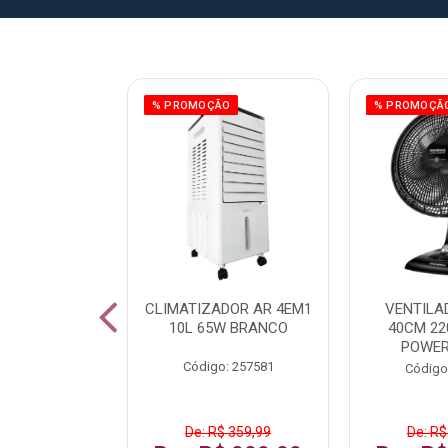
% PROMOÇÃO
% PROMOÇÃ
IZADOR AR
CLIMATIZADOR AR 4EM1
VENTILA
5L 120W BR
10L 65W BRANCO
40CM 22
POWER
: 259016
Código: 257581
Código
De: R$ 359,99
De: R$