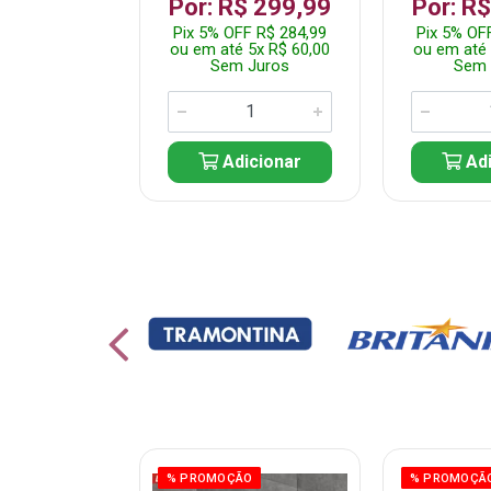
799,99
Por: R$ 299,99
Por: R
F R$ 759,99
Pix 5% OFF R$ 284,99
Pix 5% OF
10x R$ 80,00
ou em até 5x R$ 60,00
ou em até 
 Juros
Sem Juros
Sem 
icionar
Adicionar
Adi
% PROMOÇÃO
% PROMOÇÃ