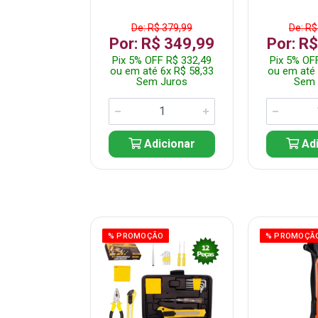
$ 359,99
De: R$ 379,99
De: R$
$ 299,99
Por: R$ 349,99
Por: R
F R$ 284,99
Pix 5% OFF R$ 332,49
Pix 5% OF
 5x R$ 60,00
ou em até 6x R$ 58,33
ou em até 
 Juros
Sem Juros
Sem 
icionar
Adicionar
Adi
ÃO
% PROMOÇÃO
% PROMOÇÃ