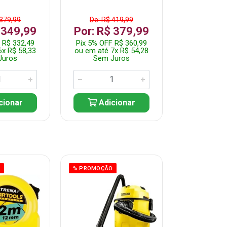
 379,99
De: R$ 419,99
De: R$ 
 349,99
Por: R$ 379,99
Por: R$
 R$ 332,49
Pix 5% OFF R$ 360,99
Pix 5% OFF
6x R$ 58,33
ou em até 7x R$ 54,28
ou em até 5
Juros
Sem Juros
Sem J
cionar
Adicionar
Adic
O
% PROMOÇÃO
% PROMOÇÃO