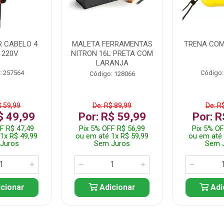
 CABELO 4
MALETA FERRAMENTAS
TRENA COM
 220V
NITRON 16L PRETA COM
LARANJA
: 257564
Código:
Código: 128066
$ 59,99
De: R$ 89,99
De: R
$ 49,99
Por: R$ 59,99
Por: R
F R$ 47,49
Pix 5% OFF R$ 56,99
Pix 5% OF
1x R$ 49,99
ou em até 1x R$ 59,99
ou em até 
Juros
Sem Juros
Sem 
cionar
Adicionar
Adi