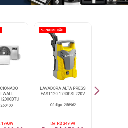
O
% PROMOÇÃO
ICIONADO
LAVADORA ALTA PRESS
CLIMATIZ
HI WALL
FAST120 1740PSI 220V
JUMBO 75L
 12000BTU
Código: 258962
Código:
 260400
2.199,99
De: R$ 349,99