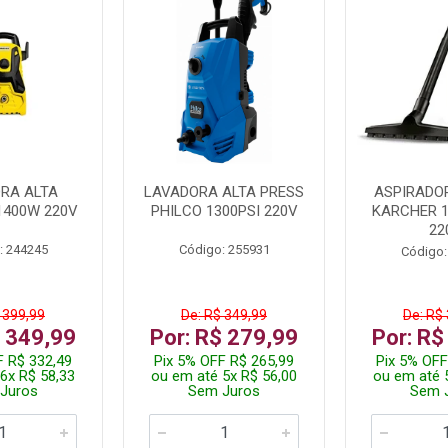
RA ALTA
LAVADORA ALTA PRESS
ASPIRADO
1400W 220V
PHILCO 1300PSI 220V
KARCHER 
22
: 244245
Código: 255931
Código:
 399,99
De: R$ 349,99
De: R$
$ 349,99
Por: R$ 279,99
Por: R$
F R$ 332,49
Pix 5% OFF R$ 265,99
Pix 5% OFF
6x R$ 58,33
ou em até 5x R$ 56,00
ou em até 
Juros
Sem Juros
Sem 