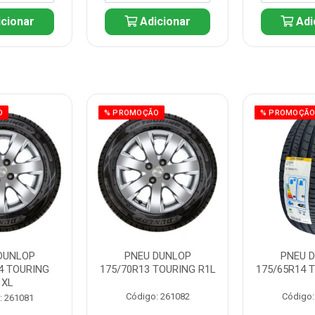
cionar
Adicionar
Adi
O
% PROMOÇÃO
% PROMOÇÃ
DUNLOP
PNEU DUNLOP
PNEU 
4 TOURING
175/70R13 TOURING R1L
175/65R14 
1XL
Código: 261082
Código:
: 261081