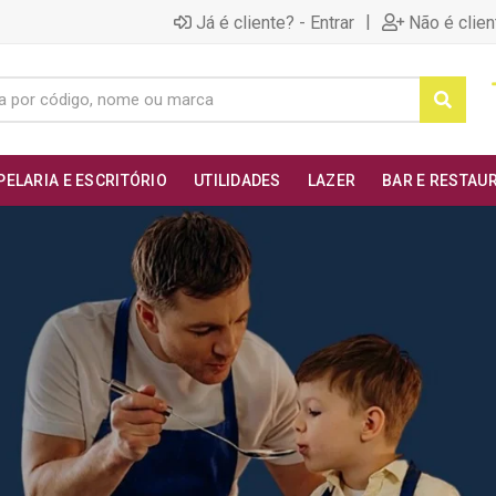
|
Já é cliente? - Entrar
Não é clien
PELARIA E ESCRITÓRIO
UTILIDADES
LAZER
BAR E RESTAU