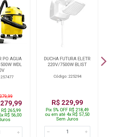
R PO AGUA
DUCHA FUTURA ELETR
PARAFUSADE
1500W WDL
220V/7500W BLIST
BATE
0V
Código: 225294
Código:
 257477
 379,99
De: R$
R$ 229,99
 279,99
Por: R$
Pix 5% OFF R$ 218,49
 R$ 265,99
Pix 5% OFF
ou em até 4x R$ 57,50
5x R$ 56,00
ou em até 1
Sem Juros
Juros
Sem J