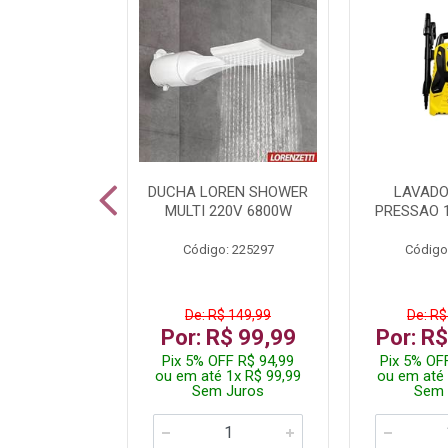
A LED TKL
DUCHA LOREN SHOWER
LAVADO
W 6500K
MULTI 220V 6800W
PRESSAO 
: 236917
Código: 225297
Código
R$ 4,99
De: R$ 149,99
De: R$
R$ 3,99
Por: R$ 99,99
Por: R
FF R$ 3,79
Pix 5% OFF R$ 94,99
Pix 5% OF
 1x R$ 3,99
ou em até 1x R$ 99,99
ou em até 
 Juros
Sem Juros
Sem 