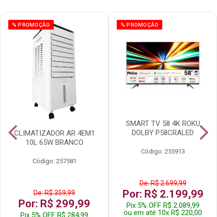
% PROMOÇÃO
% PROMOÇÃO
SMART TV 58 4K ROKU
DOLBY P58CRALED
CLIMATIZADOR AR 4EM1
10L 65W BRANCO
Código: 255913
Código: 257581
De: R$ 2.699,99
Por: R$ 2.199,99
De: R$ 359,99
Por: R$ 299,99
Pix 5% OFF R$ 2.089,99
ou em até 10x R$ 220,00
Pix 5% OFF R$ 284,99