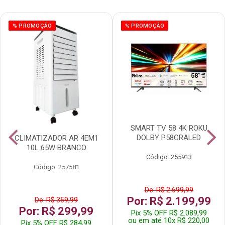
% PROMOÇÃO
% PROMOÇÃO
SMART TV 58 4K ROKU
DOLBY P58CRALED
CLIMATIZADOR AR 4EM1
10L 65W BRANCO
Código: 255913
Código: 257581
De: R$ 2.699,99
Por: R$ 2.199,99
De: R$ 359,99
Por: R$ 299,99
Pix 5% OFF R$ 2.089,99
ou em até 10x R$ 220,00
Pix 5% OFF R$ 284,99