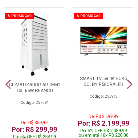
% PROMOÇÃO
% PROMOÇÃO
SMART TV 58 4K ROKU
DOLBY P58CRALED
CLIMATIZADOR AR 4EM1
10L 65W BRANCO
Código: 255913
Código: 257581
De: R$ 2.699,99
Por: R$ 2.199,99
De: R$ 359,99
Por: R$ 299,99
Pix 5% OFF R$ 2.089,99
ou em até 10x R$ 220,00
Pix 5% OFF R$ 284,99