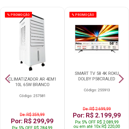
% PROMOÇÃO
% PROMOÇÃO
SMART TV 58 4K ROKU
DOLBY P58CRALED
CLIMATIZADOR AR 4EM1
10L 65W BRANCO
Código: 255913
Código: 257581
De: R$ 2.699,99
Por: R$ 2.199,99
De: R$ 359,99
Por: R$ 299,99
Pix 5% OFF R$ 2.089,99
ou em até 10x R$ 220,00
Pix 5% OFF R$ 284,99