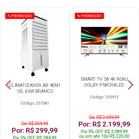
% PROMOÇÃO
% PROMOÇÃO
SMART TV 58 4K ROKU
DOLBY P58CRALED
CLIMATIZADOR AR 4EM1
10L 65W BRANCO
Código: 255913
Código: 257581
De: R$ 2.699,99
Por: R$ 2.199,99
De: R$ 359,99
Por: R$ 299,99
Pix 5% OFF R$ 2.089,99
ou em até 10x R$ 220,00
Pix 5% OFF R$ 284,99