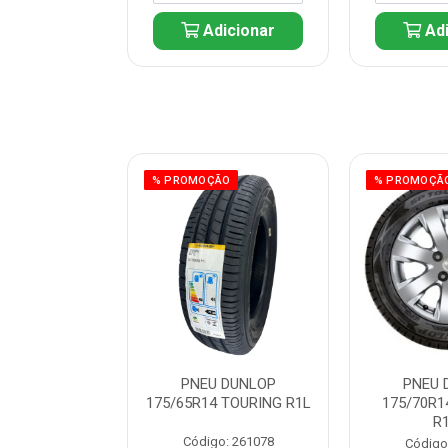
icionar
Adicionar
Adi
ÃO
% PROMOÇÃO
% PROMOÇÃ
 DUNLOP
PNEU DUNLOP
PNEU 
 TOURING R1L
175/65R14 TOURING R1L
175/70R1
R
: 261082
Código: 261078
Código