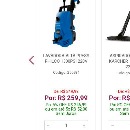
TURA ELETR
LAVADORA ALTA PRESS
ASPIRADO
00W BLIST
PHILCO 1300PSI 220V
KARCHER 
2
: 225294
Código: 255931
Código
De: R$ 349,99
De: R$
229,99
Por: R$ 259,99
Por: R
F R$ 218,49
Pix 5% OFF R$ 246,99
Pix 5% OF
 4x R$ 57,50
ou em até 5x R$ 52,00
ou em até 
 Juros
Sem Juros
Sem 