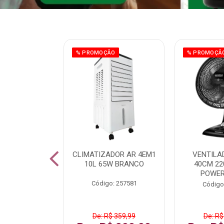
ÃO
% PROMOÇÃO
% PROMOÇÃ
 43 FULL HD
CLIMATIZADOR AR 4EM1
VENTILA
LBY P43CRA
10L 65W BRANCO
40CM 22
POWER
: 256519
Código: 257581
Código
 1.599,99
De: R$ 359,99
De: R$