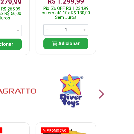
R$ 1.299,99
 279,99
Por: R$ 
Pix 5% OFF R$ 1.234,99
 R$ 265,99
Pix 5% OFF 
ou em até 10x R$ 130,00
5x R$ 56,00
ou em até 10
Sem Juros
Juros
Sem J
Adicionar
cionar
Adic
O
% PROMOÇÃO
% PROMOÇÃO