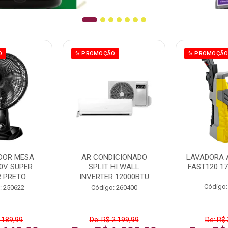
O
% PROMOÇÃO
% PROMOÇÃ
DOR MESA
AR CONDICIONADO
LAVADORA 
0V SUPER
SPLIT HI WALL
FAST120 17
 PRETO
INVERTER 12000BTU
Código:
: 250622
Código: 260400
 189,99
De: R$ 2.199,99
De: R$