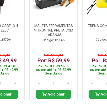
 CABELO 4
MALETA FERRAMENTAS
TRENA COM
 220V
NITRON 16L PRETA COM
LARANJA
: 257564
Código:
Código: 128066
$ 59,99
De: R$ 89,99
De: R
$ 49,99
Por: R$ 59,99
Por: R
F R$ 47,49
Pix 5% OFF R$ 56,99
Pix 5% OF
1x R$ 49,99
ou em até 1x R$ 59,99
ou em até 
Juros
Sem Juros
Sem 
cionar
Adicionar
Adi