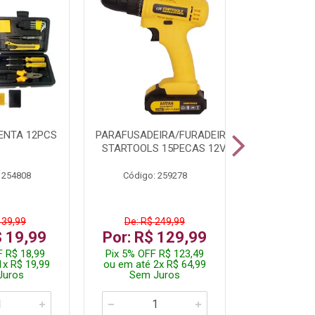
ENTA 12PCS
PARAFUSADEIRA/FURADEIRA
LAMPADA 
STARTOOLS 15PECAS 12V
60/9W 
 254808
Código: 259278
Código:
 39,99
De: R$ 249,99
De: R$
$ 19,99
Por: R$ 129,99
Por: R
F R$ 18,99
Pix 5% OFF R$ 123,49
Pix 5% OF
1x R$ 19,99
ou em até 2x R$ 64,99
ou em até 
Juros
Sem Juros
Sem J
De 10 a 99