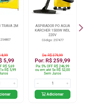
 TRAVA 2M
ASPIRADOR PO AGUA
KIT FERRAM
KARCHER 1500W WDL
220V
 254807
Código:
Código: 257477
$ 8,99
De: R$ 379,99
De: R$
$ 5,99
Por: R$ 259,99
Por: R$
F R$ 5,69
Pix 5% OFF R$ 246,99
Pix 5% OFF
1x R$ 5,99
ou em até 5x R$ 52,00
ou em até 1
Juros
Sem Juros
Sem J
cionar
Adicionar
Adic