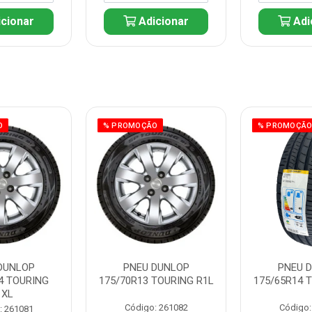
cionar
Adicionar
Adi
O
% PROMOÇÃO
% PROMOÇÃ
DUNLOP
PNEU DUNLOP
PNEU 
4 TOURING
175/70R13 TOURING R1L
175/65R14 
1XL
Código: 261082
Código:
: 261081