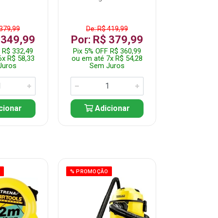
 379,99
De: R$ 419,99
De: R$ 
 349,99
Por: R$ 379,99
Por: R$
 R$ 332,49
Pix 5% OFF R$ 360,99
Pix 5% OFF
6x R$ 58,33
ou em até 7x R$ 54,28
ou em até 5
Juros
Sem Juros
Sem J
cionar
Adicionar
Adic
O
% PROMOÇÃO
% PROMOÇÃO