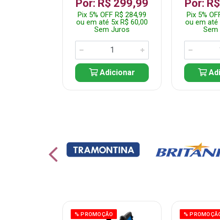
 1.349,99
Por: R$ 299,99
Por: R
 R$ 1.282,49
Pix 5% OFF R$ 284,99
Pix 5% OF
10x R$ 135,00
ou em até 5x R$ 60,00
ou em até 
 Juros
Sem Juros
Sem 
icionar
Adicionar
Adi
% PROMOÇÃO
% PROMOÇÃ