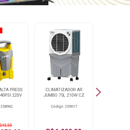
O
% PROMOÇÃO
ALTA PRESS
CLIMATIZADOR AR
AR CONDI
40PSI 220V
JUMBO 75L 210W CZ
SPLIT H
INVERTER
 258962
Código: 259017
Código:
 349,99
De: R$ 1