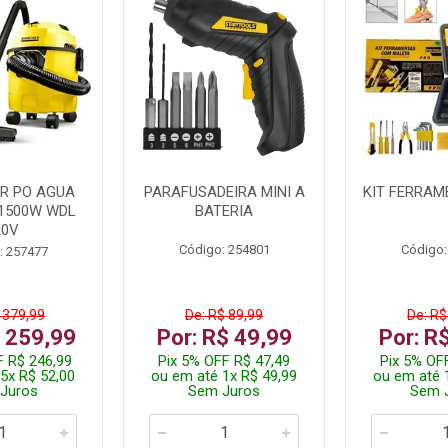
R PO AGUA
PARAFUSADEIRA MINI A
KIT FERRAM
1500W WDL
BATERIA
20V
Código: 254801
Código:
: 257477
 379,99
De: R$ 89,99
De: R$
$ 259,99
Por: R$ 49,99
Por: R
F R$ 246,99
Pix 5% OFF R$ 47,49
Pix 5% OF
5x R$ 52,00
ou em até 1x R$ 49,99
ou em até 
Juros
Sem Juros
Sem 