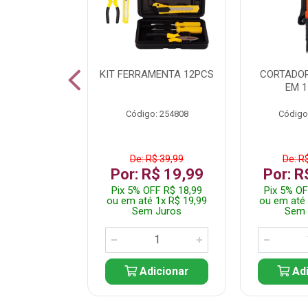
 INOX WALK
KIT FERRAMENTA 12PCS
CORTADOR
ED511413
EM 1
: 250455
Código: 254808
Código
$ 24,99
De: R$ 39,99
De: R
R$ 14,99
Por: R$ 19,99
Por: R
FF R$ 14,24
Pix 5% OFF R$ 18,99
Pix 5% OF
 1x R$ 14,99
ou em até 1x R$ 19,99
ou em até 
 Juros
Sem Juros
Sem 
icionar
Adicionar
Adi