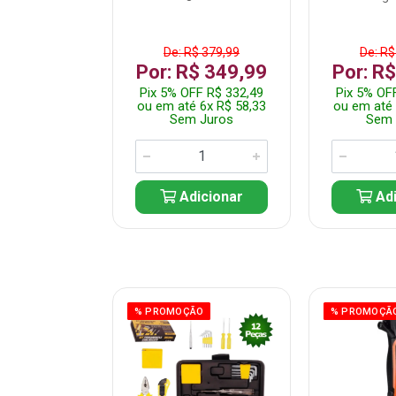
$ 359,99
De: R$ 379,99
De: R$
$ 299,99
Por: R$ 349,99
Por: R
F R$ 284,99
Pix 5% OFF R$ 332,49
Pix 5% OF
 5x R$ 60,00
ou em até 6x R$ 58,33
ou em até 
 Juros
Sem Juros
Sem 
icionar
Adicionar
Adi
ÃO
% PROMOÇÃO
% PROMOÇÃ