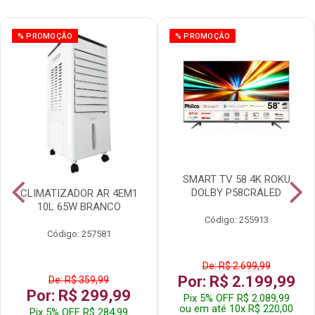
% PROMOÇÃO
% PROMOÇÃO
SMART TV 58 4K ROKU
DOLBY P58CRALED
CLIMATIZADOR AR 4EM1
10L 65W BRANCO
Código: 255913
Código: 257581
De: R$ 2.699,99
Por: R$ 2.199,99
De: R$ 359,99
Por: R$ 299,99
Pix 5% OFF R$ 2.089,99
ou em até 10x R$ 220,00
Pix 5% OFF R$ 284,99