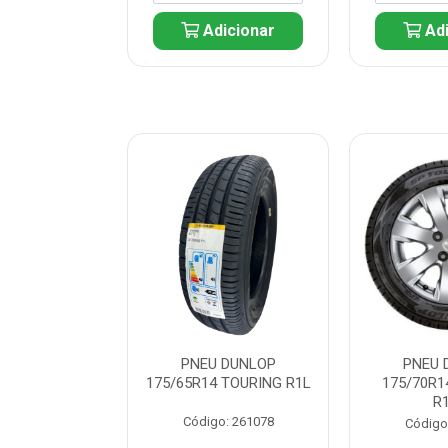
icionar
Adicionar
Adi
 DUNLOP
PNEU DUNLOP
PNEU 
 TOURING R1L
175/65R14 TOURING R1L
175/70R1
R
: 261082
Código: 261078
Código