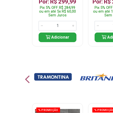
 1.349,99
Por: R$ 299,99
Por: R$
 R$ 1.282,49
Pix 5% OFF R$ 284,99
Pix 5% OFF
10x R$ 135,00
ou em até 5x R$ 60,00
ou em até 1
 Juros
Sem Juros
Sem 
icionar
Adicionar
Adi
ÃO
% PROMOÇÃO
% PROMOÇÃ