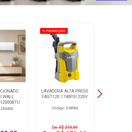
% PROMOÇÃO
ICIONADO
LAVADORA ALTA PRESS
CLIMATIZ
HI WALL
FAST120 1740PSI 220V
JUMBO 75L
 12000BTU
Código: 258962
Código:
 260400
De: R$ 349,99