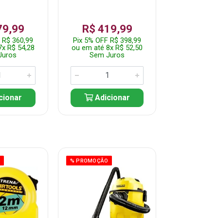
79,99
R$ 419,99
R$ 35
 R$ 360,99
Pix 5% OFF R$ 398,99
Pix 5% OFF
7x R$ 54,28
ou em até 8x R$ 52,50
ou em até 7
Juros
Sem Juros
Sem J
cionar
Adicionar
Adic
O
% PROMOÇÃO
% PROMOÇÃO