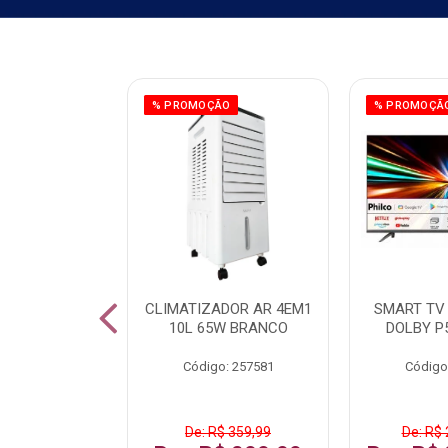
ÃO
% PROMOÇÃO
% PROMOÇÃ
 43 FULL HD
CLIMATIZADOR AR 4EM1
SMART TV 
LBY P43CRA
10L 65W BRANCO
DOLBY P
: 256519
Código: 257581
Código
 1.599,99
De: R$ 359,99
De: R$ 