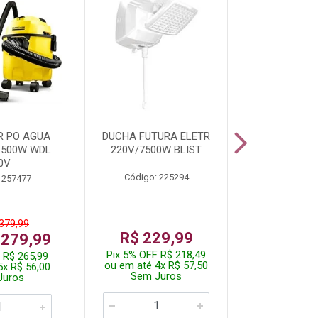
R PO AGUA
DUCHA FUTURA ELETR
PARAFUSADE
1500W WDL
220V/7500W BLIST
BATE
0V
Código: 225294
Código:
 257477
 379,99
De: R$
R$ 229,99
 279,99
Por: R$
Pix 5% OFF R$ 218,49
 R$ 265,99
Pix 5% OFF
ou em até 4x R$ 57,50
5x R$ 56,00
ou em até 1
Sem Juros
Juros
Sem J