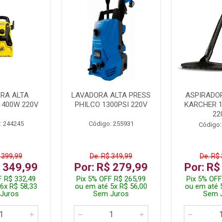
RA ALTA
LAVADORA ALTA PRESS
ASPIRADO
1400W 220V
PHILCO 1300PSI 220V
KARCHER 
22
: 244245
Código: 255931
Código:
 399,99
De: R$ 349,99
De: R$
$ 349,99
Por: R$ 279,99
Por: R$
F R$ 332,49
Pix 5% OFF R$ 265,99
Pix 5% OFF
6x R$ 58,33
ou em até 5x R$ 56,00
ou em até 
Juros
Sem Juros
Sem 