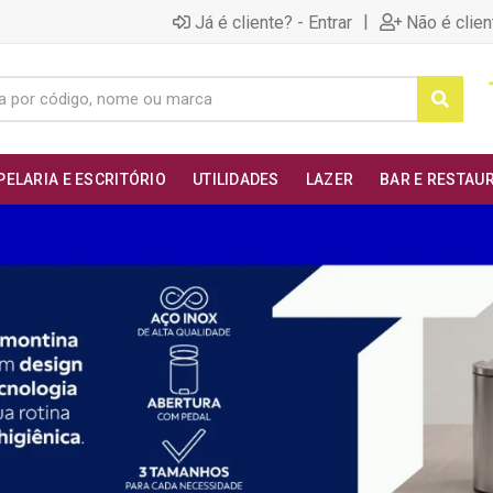
|
Já é cliente? - Entrar
Não é clien
PELARIA E ESCRITÓRIO
UTILIDADES
LAZER
BAR E RESTAU