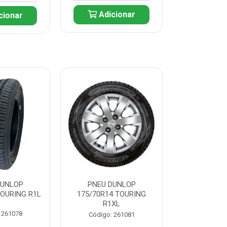
Adicionar
cionar
Adic
DUNLOP
PNEU DUNLOP
PNEU D
TOURING R1L
175/70R14 TOURING
175/70R13 T
R1XL
 261078
Código:
Código: 261081