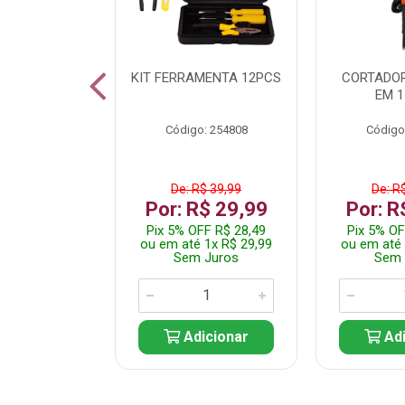
 INOX WALK
KIT FERRAMENTA 12PCS
CORTADOR
ED511413
EM 1
: 250455
Código: 254808
Código
$ 24,99
De: R$ 39,99
De: R
R$ 14,99
Por: R$ 29,99
Por: R
FF R$ 14,24
Pix 5% OFF R$ 28,49
Pix 5% OF
 1x R$ 14,99
ou em até 1x R$ 29,99
ou em até 
 Juros
Sem Juros
Sem 
icionar
Adicionar
Adi