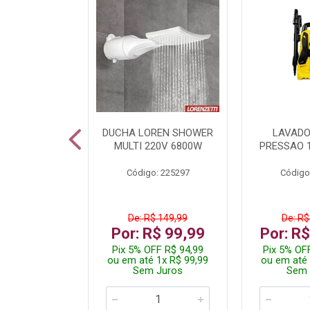
A LED TKL
DUCHA LOREN SHOWER
LAVADO
W 6500K
MULTI 220V 6800W
PRESSAO 
: 236917
Código: 225297
Código
R$ 4,99
De: R$ 149,99
De: R$
R$ 3,99
Por: R$ 99,99
Por: R
FF R$ 3,79
Pix 5% OFF R$ 94,99
Pix 5% OF
 1x R$ 3,99
ou em até 1x R$ 99,99
ou em até 
 Juros
Sem Juros
Sem 