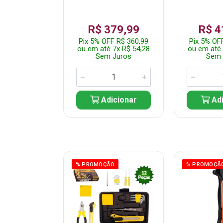
359,99
R$ 379,99
R$ 4
F R$ 341,99
Pix 5% OFF R$ 360,99
Pix 5% OF
 7x R$ 51,43
ou em até 7x R$ 54,28
ou em até 
 Juros
Sem Juros
Sem 
icionar
Adicionar
Adi
ÃO
% PROMOÇÃO
% PROMOÇÃ