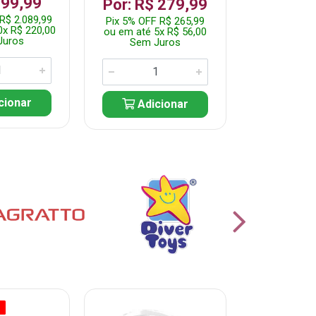
199,99
R$ 1.2
Por: R$ 279,99
R$ 2.089,99
Pix 5% OFF 
Pix 5% OFF R$ 265,99
0x R$ 220,00
ou em até 10
ou em até 5x R$ 56,00
Juros
Sem J
Sem Juros
cionar
Adic
Adicionar
O
% PROMOÇÃO