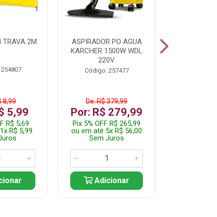
 TRAVA 2M
ASPIRADOR PO AGUA
KIT FERRAM
KARCHER 1500W WDL
220V
 254807
Código:
Código: 257477
$ 8,99
De: R$ 379,99
De: R$
$ 5,99
Por: R$ 279,99
Por: R$
F R$ 5,69
Pix 5% OFF R$ 265,99
Pix 5% OFF
1x R$ 5,99
ou em até 5x R$ 56,00
ou em até 1
Juros
Sem Juros
Sem J
cionar
Adicionar
Adic