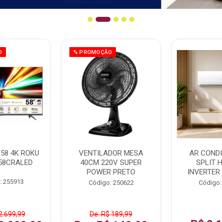
O
% PROMOÇÃO
58 4K ROKU
VENTILADOR MESA
AR COND
58CRALED
40CM 220V SUPER
SPLIT 
POWER PRETO
INVERTER
: 255913
Código: 250622
Código:
2.699,99
De: R$ 189,99