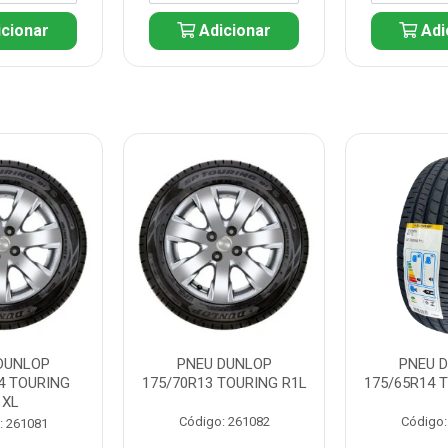
cionar
Adicionar
Adi
DUNLOP
PNEU DUNLOP
PNEU 
4 TOURING
175/70R13 TOURING R1L
175/65R14 
1XL
Código: 261082
Código:
: 261081