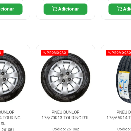
cionar
Adicionar
Adi
O
% PROMOÇÃO
% PROMOÇÃ
DUNLOP
PNEU DUNLOP
PNEU 
4 TOURING
175/70R13 TOURING R1L
175/65R14 
1XL
Código: 261082
Código:
: 261081