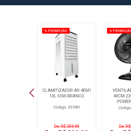
ÃO
% PROMOÇÃO
% PROMOÇÃ
 43 FULL HD
CLIMATIZADOR AR 4EM1
VENTILA
LBY P43CRA
10L 65W BRANCO
40CM 22
POWER
: 256519
Código: 257581
Código
 1.599,99
De: R$ 359,99
De: R$