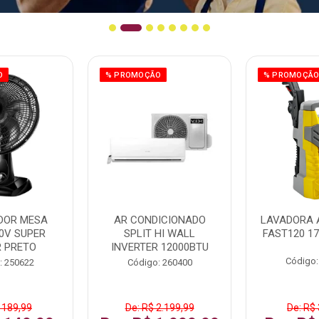
O
% PROMOÇÃO
% PROMOÇÃ
DOR MESA
AR CONDICIONADO
LAVADORA 
0V SUPER
SPLIT HI WALL
FAST120 17
 PRETO
INVERTER 12000BTU
Código:
: 250622
Código: 260400
 189,99
De: R$ 2.199,99
De: R$