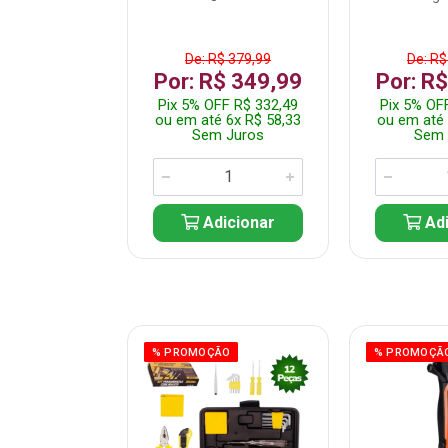
$ 359,99
De: R$ 379,99
De: R$
$ 299,99
Por: R$ 349,99
Por: R
F R$ 284,99
Pix 5% OFF R$ 332,49
Pix 5% OF
 5x R$ 60,00
ou em até 6x R$ 58,33
ou em até 
 Juros
Sem Juros
Sem 
icionar
Adicionar
Adi
ÃO
% PROMOÇÃO
% PROMOÇÃ