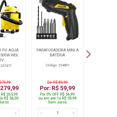
R PO AGUA
PARAFUSADEIRA MINI A
KIT FERRAM
1500W WDL
BATERIA
0V
Código: 254801
Código:
 257477
 379,99
De: R$ 89,99
De: R$
 279,99
Por: R$ 59,99
Por: R$
 R$ 265,99
Pix 5% OFF R$ 56,99
Pix 5% OFF
5x R$ 56,00
ou em até 1x R$ 59,99
ou em até 1
Juros
Sem Juros
Sem J