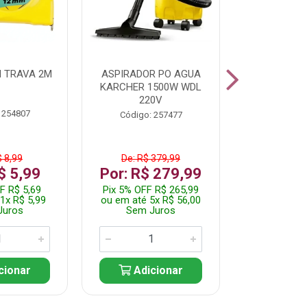
 TRAVA 2M
ASPIRADOR PO AGUA
KIT FERRAM
KARCHER 1500W WDL
220V
 254807
Código:
Código: 257477
$ 8,99
De: R$ 379,99
De: R$
$ 5,99
Por: R$ 279,99
Por: R$
F R$ 5,69
Pix 5% OFF R$ 265,99
Pix 5% OFF
1x R$ 5,99
ou em até 5x R$ 56,00
ou em até 1
Juros
Sem Juros
Sem J
cionar
Adicionar
Adic