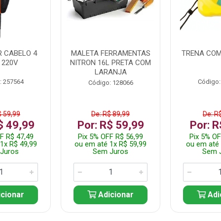
 CABELO 4
MALETA FERRAMENTAS
TRENA COM
 220V
NITRON 16L PRETA COM
LARANJA
: 257564
Código:
Código: 128066
$ 59,99
De: R$ 89,99
De: R
$ 49,99
Por: R$ 59,99
Por: R
F R$ 47,49
Pix 5% OFF R$ 56,99
Pix 5% OF
1x R$ 49,99
ou em até 1x R$ 59,99
ou em até 
Juros
Sem Juros
Sem 
cionar
Adicionar
Adi