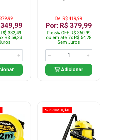
 379,99
De: R$ 419,99
De: R$ 
 349,99
Por: R$ 379,99
Por: R$
 R$ 332,49
Pix 5% OFF R$ 360,99
Pix 5% OFF
6x R$ 58,33
ou em até 7x R$ 54,28
ou em até 5
Juros
Sem Juros
Sem J
cionar
Adicionar
Adic
O
% PROMOÇÃO
% PROMOÇÃO