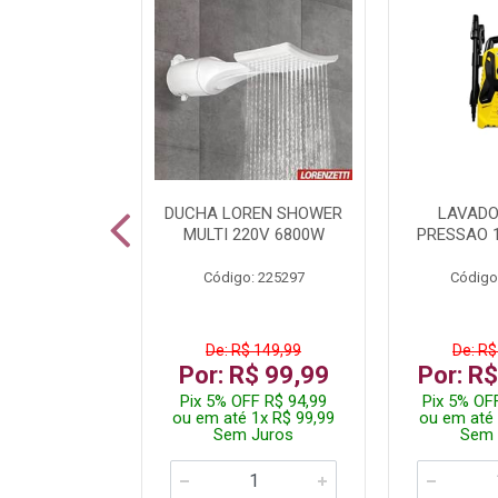
TURA ELETR
DUCHA LOREN SHOWER
LAVADO
00W BLIST
MULTI 220V 6800W
PRESSAO 
: 225294
Código: 225297
Código
De: R$ 149,99
De: R$
229,99
Por: R$ 99,99
Por: R
F R$ 218,49
Pix 5% OFF R$ 94,99
Pix 5% OF
 4x R$ 57,50
ou em até 1x R$ 99,99
ou em até 
 Juros
Sem Juros
Sem 