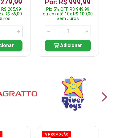
 279,99
Por: R$ 999,99
Por: R$ 
 R$ 265,99
Pix 5% OFF R$ 949,99
Pix 5% OFF 
5x R$ 56,00
ou em até 10x R$ 100,00
ou em até 10
Juros
Sem Juros
Sem J
cionar
Adicionar
Adic
O
% PROMOÇÃO
% PROMOÇÃO