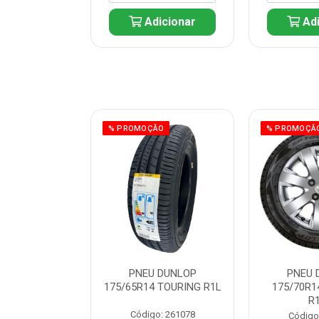
icionar
Adicionar
Adi
ÃO
% PROMOÇÃO
% PROMOÇÃ
 DUNLOP
PNEU DUNLOP
PNEU 
 TOURING R1L
175/65R14 TOURING R1L
175/70R1
R
: 261082
Código: 261078
Código