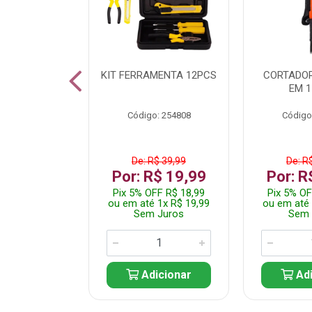
 INOX WALK
KIT FERRAMENTA 12PCS
CORTADOR
ED511413
EM 1
: 250455
Código: 254808
Código
$ 24,99
De: R$ 39,99
De: R
R$ 14,99
Por: R$ 19,99
Por: R
FF R$ 14,24
Pix 5% OFF R$ 18,99
Pix 5% OF
 1x R$ 14,99
ou em até 1x R$ 19,99
ou em até 
 Juros
Sem Juros
Sem 
icionar
Adicionar
Adi