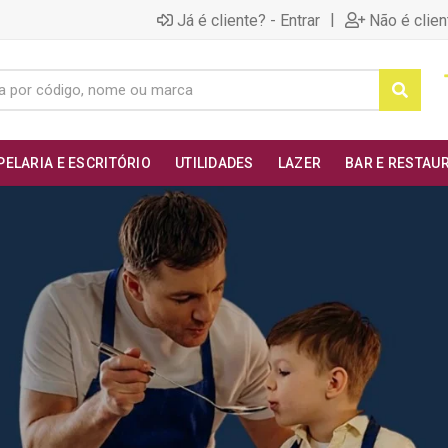
|
Já é cliente? - Entrar
Não é clien
PELARIA E ESCRITÓRIO
UTILIDADES
LAZER
BAR E RESTAU