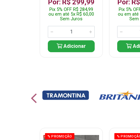
 1.349,99
Por: R$ 299,99
Por: R
 R$ 1.282,49
Pix 5% OFF R$ 284,99
Pix 5% OF
10x R$ 135,00
ou em até 5x R$ 60,00
ou em até 
 Juros
Sem Juros
Sem 
icionar
Adicionar
Adi
% PROMOÇÃO
% PROMOÇÃ