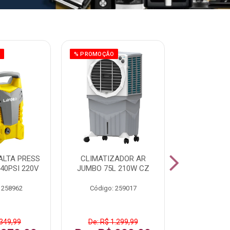
O
% PROMOÇÃO
% PROMOÇÃO
ALTA PRESS
CLIMATIZADOR AR
AR CONDI
40PSI 220V
JUMBO 75L 210W CZ
SPLIT H
INVERTER
 258962
Código: 259017
Código:
 349,99
De: R$ 1.299,99
De: R$ 1