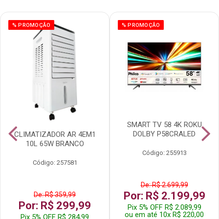
% PROMOÇÃO
% PROMOÇÃO
SMART TV 58 4K ROKU
DOLBY P58CRALED
CLIMATIZADOR AR 4EM1
10L 65W BRANCO
Código: 255913
Código: 257581
De: R$ 2.699,99
Por: R$ 2.199,99
De: R$ 359,99
Por: R$ 299,99
Pix 5% OFF R$ 2.089,99
ou em até 10x R$ 220,00
Pix 5% OFF R$ 284,99