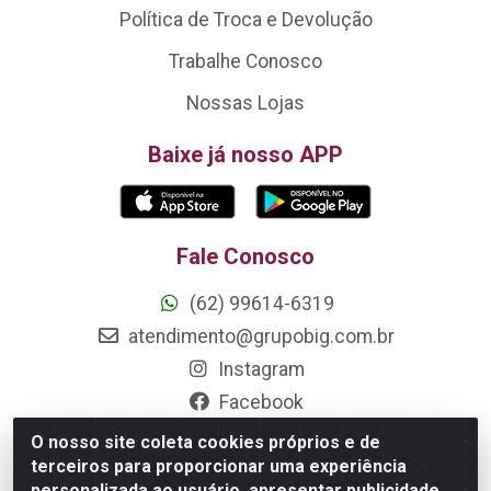
Política de Troca e Devolução
Trabalhe Conosco
Nossas Lojas
Baixe já nosso APP
Fale Conosco
(62) 99614-6319
atendimento@grupobig.com.br
Instagram
Facebook
O nosso site coleta cookies próprios e de
Formas de Pagamento
terceiros para proporcionar uma experiência
personalizada ao usuário, apresentar publicidade