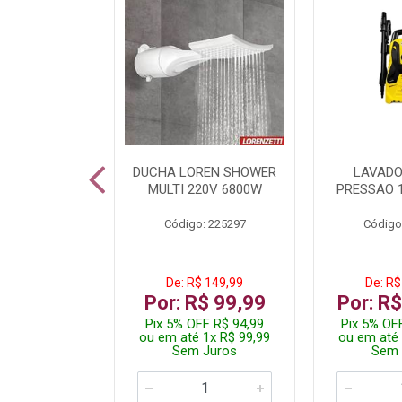
A LED TKL
DUCHA LOREN SHOWER
LAVADO
W 6500K
MULTI 220V 6800W
PRESSAO 
: 236917
Código: 225297
Código
R$ 4,99
De: R$ 149,99
De: R$
R$ 3,99
Por: R$ 99,99
Por: R
FF R$ 3,79
Pix 5% OFF R$ 94,99
Pix 5% OF
 1x R$ 3,99
ou em até 1x R$ 99,99
ou em até 
 Juros
Sem Juros
Sem 