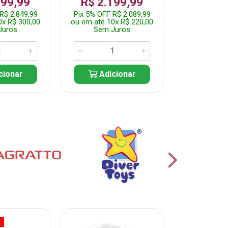
999,99
R$ 2.199,99
Por: R$
R$ 2.849,99
Pix 5% OFF R$ 2.089,99
Pix 5% OFF
0x R$ 300,00
ou em até 10x R$ 220,00
ou em até 5
Juros
Sem Juros
Sem J
cionar
Adicionar
Adic
O
% PROMOÇÃO