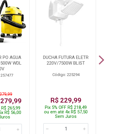
R PO AGUA
DUCHA FUTURA ELETR
PARAFUSADE
1500W WDL
220V/7500W BLIST
BATE
0V
Código: 225294
Código:
 257477
 379,99
De: R$
R$ 229,99
 279,99
Por: R$
Pix 5% OFF R$ 218,49
 R$ 265,99
Pix 5% OFF
ou em até 4x R$ 57,50
5x R$ 56,00
ou em até 1
Sem Juros
Juros
Sem J