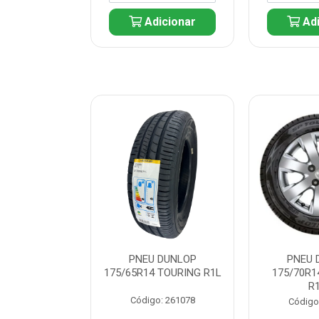
icionar
Adicionar
Adi
 DUNLOP
PNEU DUNLOP
PNEU 
 TOURING R1L
175/65R14 TOURING R1L
175/70R1
R
: 261082
Código: 261078
Código