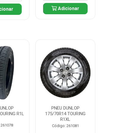
Adicionar
cionar
Adic
DUNLOP
PNEU DUNLOP
PNEU D
TOURING R1L
175/70R14 TOURING
175/70R13 T
R1XL
 261078
Código:
Código: 261081