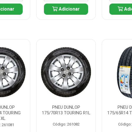
cionar
Adicionar
Adi
DUNLOP
PNEU DUNLOP
PNEU 
4 TOURING
175/70R13 TOURING R1L
175/65R14 
1XL
Código: 261082
Código:
: 261081