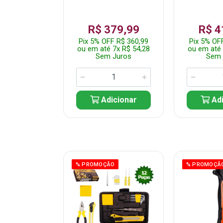
359,99
R$ 379,99
R$ 4
F R$ 341,99
Pix 5% OFF R$ 360,99
Pix 5% OF
 7x R$ 51,43
ou em até 7x R$ 54,28
ou em até 
 Juros
Sem Juros
Sem 
icionar
Adicionar
Adi
ÃO
% PROMOÇÃO
% PROMOÇÃ