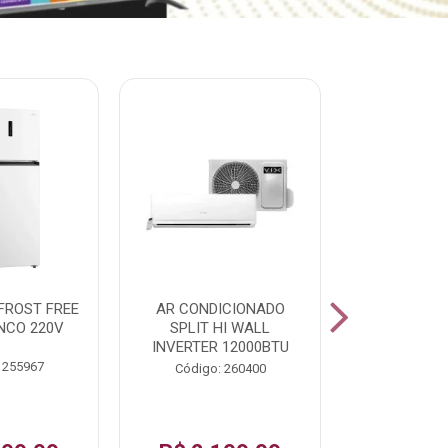
% PROMOÇÃO
FROST FREE
AR CONDICIONADO
LAVADORA A
NCO 220V
SPLIT HI WALL
FAST120 17
INVERTER 12000BTU
 255967
Código:
Código: 260400
De: R$ 