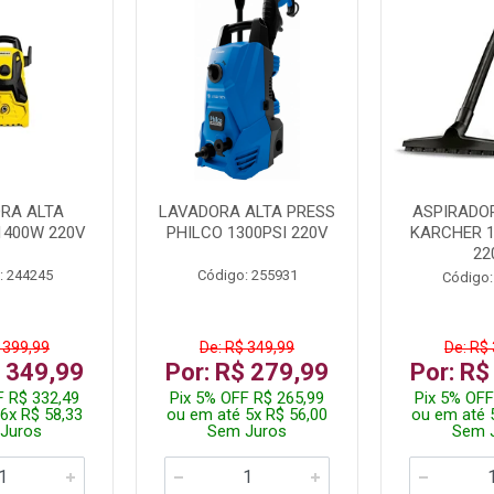
RA ALTA
LAVADORA ALTA PRESS
ASPIRADO
1400W 220V
PHILCO 1300PSI 220V
KARCHER 
22
: 244245
Código: 255931
Código:
 399,99
De: R$ 349,99
De: R$
$ 349,99
Por: R$ 279,99
Por: R$
F R$ 332,49
Pix 5% OFF R$ 265,99
Pix 5% OFF
6x R$ 58,33
ou em até 5x R$ 56,00
ou em até 
Juros
Sem Juros
Sem 