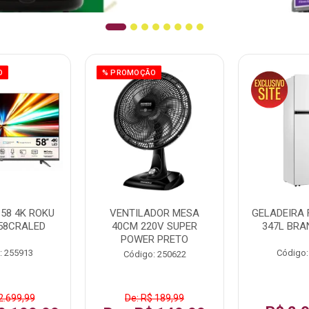
O
% PROMOÇÃO
58 4K ROKU
VENTILADOR MESA
GELADEIRA 
58CRALED
40CM 220V SUPER
347L BRA
POWER PRETO
: 255913
Código:
Código: 250622
2.699,99
De: R$ 189,99