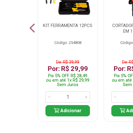
 INOX WALK
KIT FERRAMENTA 12PCS
CORTADOR
ED511413
EM 1
: 250455
Código: 254808
Código
$ 24,99
De: R$ 39,99
De: R
R$ 14,99
Por: R$ 29,99
Por: R
FF R$ 14,24
Pix 5% OFF R$ 28,49
Pix 5% OF
 1x R$ 14,99
ou em até 1x R$ 29,99
ou em até 
 Juros
Sem Juros
Sem 
icionar
Adicionar
Adi