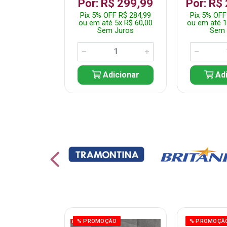
 1.349,99
Por: R$ 299,99
Por: R$
 R$ 1.282,49
Pix 5% OFF R$ 284,99
Pix 5% OFF
10x R$ 135,00
ou em até 5x R$ 60,00
ou em até 1
 Juros
Sem Juros
Sem 
icionar
Adicionar
Adi
ÃO
% PROMOÇÃO
% PROMOÇÃ