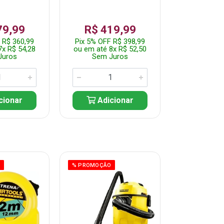
79,99
R$ 419,99
R$ 35
 R$ 360,99
Pix 5% OFF R$ 398,99
Pix 5% OFF
7x R$ 54,28
ou em até 8x R$ 52,50
ou em até 7
Juros
Sem Juros
Sem J
cionar
Adicionar
Adic
O
% PROMOÇÃO
% PROMOÇÃO