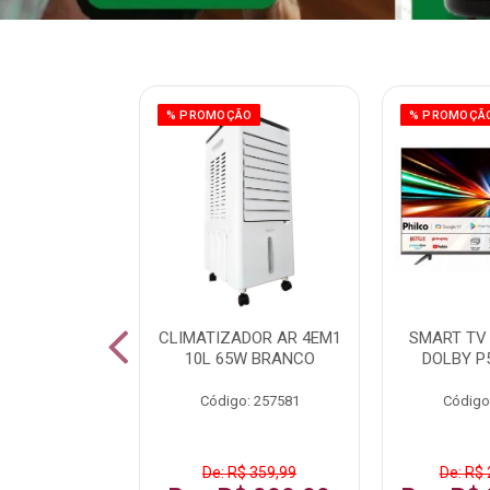
ÃO
% PROMOÇÃO
% PROMOÇÃ
 43 FULL HD
CLIMATIZADOR AR 4EM1
SMART TV 
LBY P43CRA
10L 65W BRANCO
DOLBY P
: 256519
Código: 257581
Código
 1.599,99
De: R$ 359,99
De: R$ 