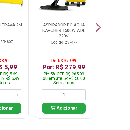
 TRAVA 2M
ASPIRADOR PO AGUA
KIT FERRAM
KARCHER 1500W WDL
220V
 254807
Código:
Código: 257477
$ 8,99
De: R$ 379,99
De: R$
$ 5,99
Por: R$ 279,99
Por: R$
F R$ 5,69
Pix 5% OFF R$ 265,99
Pix 5% OFF
1x R$ 5,99
ou em até 5x R$ 56,00
ou em até 1
Juros
Sem Juros
Sem J
cionar
Adicionar
Adic