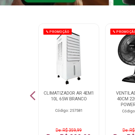
ÃO
% PROMOÇÃO
% PROMOÇÃ
 43 FULL HD
CLIMATIZADOR AR 4EM1
VENTILA
LBY P43CRA
10L 65W BRANCO
40CM 22
POWER
: 256519
Código: 257581
Código
 1.599,99
De: R$ 359,99
De: R$