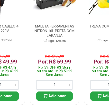
 CABELO 4
MALETA FERRAMENTAS
TRENA COM
 220V
NITRON 16L PRETA COM
LARANJA
: 257564
Código:
Código: 128066
$ 59,99
De: R$ 89,99
De: R
$ 49,99
Por: R$ 59,99
Por: R
F R$ 47,49
Pix 5% OFF R$ 56,99
Pix 5% OF
1x R$ 49,99
ou em até 1x R$ 59,99
ou em até 
Juros
Sem Juros
Sem 
cionar
Adicionar
Adi