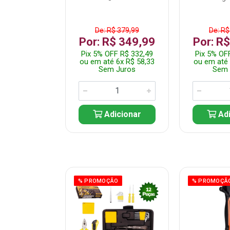
$ 359,99
De: R$ 379,99
De: R$
$ 299,99
Por: R$ 349,99
Por: R
F R$ 284,99
Pix 5% OFF R$ 332,49
Pix 5% OF
 5x R$ 60,00
ou em até 6x R$ 58,33
ou em até 
 Juros
Sem Juros
Sem 
icionar
Adicionar
Adi
ÃO
% PROMOÇÃO
% PROMOÇÃ