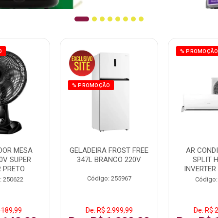
O
% PROMOÇÃ
% PROMOÇÃO
DOR MESA
GELADEIRA FROST FREE
AR COND
0V SUPER
347L BRANCO 220V
SPLIT 
 PRETO
INVERTER
Código: 255967
: 250622
Código:
 189,99
De: R$ 2.999,99
De: R$ 