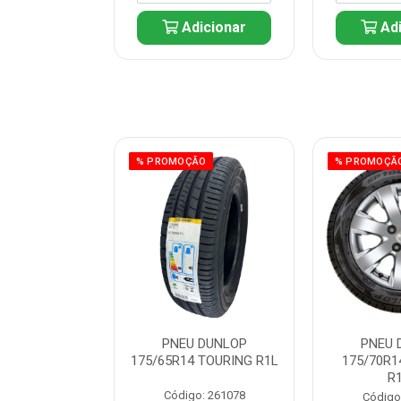
icionar
Adicionar
Adi
ÃO
% PROMOÇÃO
% PROMOÇÃ
 DUNLOP
PNEU DUNLOP
PNEU 
 TOURING R1L
175/65R14 TOURING R1L
175/70R1
R
: 261082
Código: 261078
Código