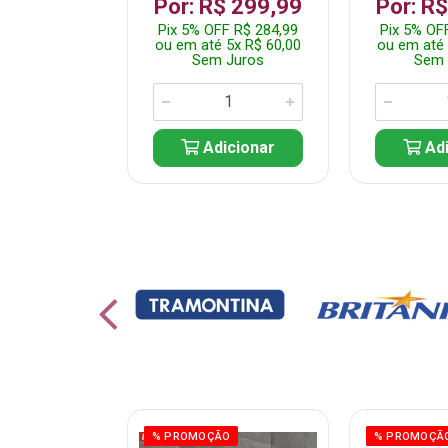
 1.349,99
Por: R$ 299,99
Por: R
 R$ 1.282,49
Pix 5% OFF R$ 284,99
Pix 5% OF
10x R$ 135,00
ou em até 5x R$ 60,00
ou em até 
 Juros
Sem Juros
Sem 
icionar
Adicionar
Adi
% PROMOÇÃO
% PROMOÇÃ