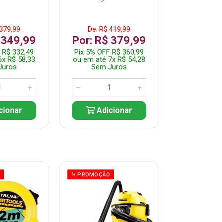
 379,99
De: R$ 419,99
De: R$ 
 349,99
Por: R$ 379,99
Por: R$
 R$ 332,49
Pix 5% OFF R$ 360,99
Pix 5% OFF
6x R$ 58,33
ou em até 7x R$ 54,28
ou em até 5
Juros
Sem Juros
Sem J
cionar
Adicionar
Adic
O
% PROMOÇÃO
% PROMOÇÃO