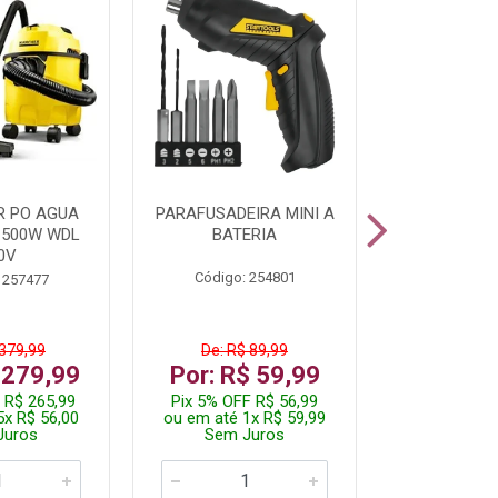
R PO AGUA
PARAFUSADEIRA MINI A
KIT FERRAM
1500W WDL
BATERIA
0V
Código: 254801
Código:
 257477
 379,99
De: R$ 89,99
De: R$
 279,99
Por: R$ 59,99
Por: R$
 R$ 265,99
Pix 5% OFF R$ 56,99
Pix 5% OFF
5x R$ 56,00
ou em até 1x R$ 59,99
ou em até 1
Juros
Sem Juros
Sem J