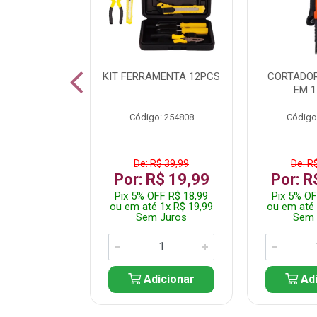
 INOX WALK
KIT FERRAMENTA 12PCS
CORTADOR
ED511413
EM 1
: 250455
Código: 254808
Código
$ 24,99
De: R$ 39,99
De: R
R$ 14,99
Por: R$ 19,99
Por: R
FF R$ 14,24
Pix 5% OFF R$ 18,99
Pix 5% OF
 1x R$ 14,99
ou em até 1x R$ 19,99
ou em até 
 Juros
Sem Juros
Sem 
icionar
Adicionar
Adi