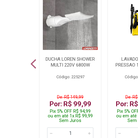
TURA ELETR
DUCHA LOREN SHOWER
LAVADO
00W BLIST
MULTI 220V 6800W
PRESSAO 
: 225294
Código: 225297
Código
De: R$ 149,99
De: R$
229,99
Por: R$ 99,99
Por: R
F R$ 218,49
Pix 5% OFF R$ 94,99
Pix 5% OF
 4x R$ 57,50
ou em até 1x R$ 99,99
ou em até 
 Juros
Sem Juros
Sem 