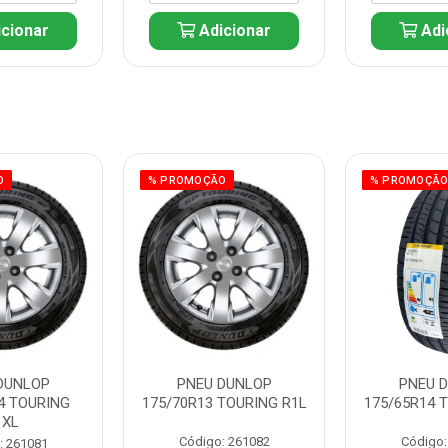
cionar
Adicionar
Adi
O
% PROMOÇÃO
% PROMOÇÃ
DUNLOP
PNEU DUNLOP
PNEU 
4 TOURING
175/70R13 TOURING R1L
175/65R14 
1XL
Código: 261082
Código:
: 261081