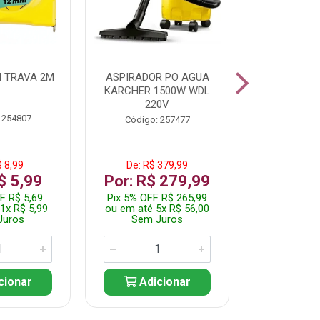
 TRAVA 2M
ASPIRADOR PO AGUA
KIT FERRAM
KARCHER 1500W WDL
220V
 254807
Código:
Código: 257477
$ 8,99
De: R$ 379,99
De: R$
$ 5,99
Por: R$ 279,99
Por: R$
F R$ 5,69
Pix 5% OFF R$ 265,99
Pix 5% OFF
1x R$ 5,99
ou em até 5x R$ 56,00
ou em até 1
Juros
Sem Juros
Sem J
cionar
Adicionar
Adic