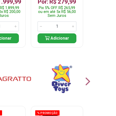
1.999,99
Por: R$ 279,99
Por: R$
R$ 1.899,99
Pix 5% OFF R$ 265,99
Pix 5% OFF
0x R$ 200,00
ou em até 5x R$ 56,00
ou em até 10
Juros
Sem Juros
Sem J
cionar
Adicionar
Adic
O
% PROMOÇÃO
% PROMOÇÃO