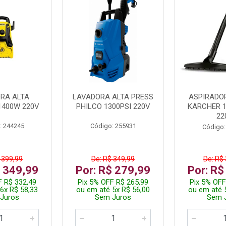
RA ALTA
LAVADORA ALTA PRESS
ASPIRADO
1400W 220V
PHILCO 1300PSI 220V
KARCHER 
22
: 244245
Código: 255931
Código:
 399,99
De: R$ 349,99
De: R$
$ 349,99
Por: R$ 279,99
Por: R$
F R$ 332,49
Pix 5% OFF R$ 265,99
Pix 5% OFF
6x R$ 58,33
ou em até 5x R$ 56,00
ou em até 
Juros
Sem Juros
Sem 