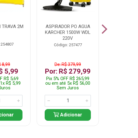
 TRAVA 2M
ASPIRADOR PO AGUA
KIT FERRAM
KARCHER 1500W WDL
220V
 254807
Código:
Código: 257477
$ 8,99
De: R$ 379,99
De: R$
$ 5,99
Por: R$ 279,99
Por: R$
F R$ 5,69
Pix 5% OFF R$ 265,99
Pix 5% OFF
1x R$ 5,99
ou em até 5x R$ 56,00
ou em até 1
Juros
Sem Juros
Sem J
cionar
Adicionar
Adic