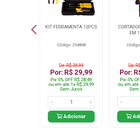
 INOX WALK
KIT FERRAMENTA 12PCS
CORTADOR
ED511413
EM 1
: 250455
Código: 254808
Código
$ 24,99
De: R$ 39,99
De: R
R$ 14,99
Por: R$ 29,99
Por: R
FF R$ 14,24
Pix 5% OFF R$ 28,49
Pix 5% OF
 1x R$ 14,99
ou em até 1x R$ 29,99
ou em até 
 Juros
Sem Juros
Sem 
icionar
Adicionar
Adi