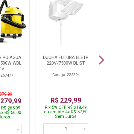
R PO AGUA
DUCHA FUTURA ELETR
PARAFUSADE
1500W WDL
220V/7500W BLIST
BATE
0V
Código: 225294
Código:
 257477
 379,99
De: R$
R$ 229,99
 279,99
Por: R$
Pix 5% OFF R$ 218,49
 R$ 265,99
Pix 5% OFF
ou em até 4x R$ 57,50
5x R$ 56,00
ou em até 1
Sem Juros
Juros
Sem J