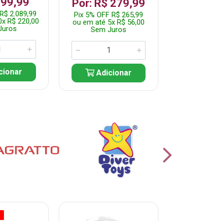
199,99
R$ 1.2
Por: R$ 279,99
R$ 2.089,99
Pix 5% OFF 
Pix 5% OFF R$ 265,99
0x R$ 220,00
ou em até 10
ou em até 5x R$ 56,00
Juros
Sem J
Sem Juros
cionar
Adic
Adicionar
O
% PROMOÇÃO