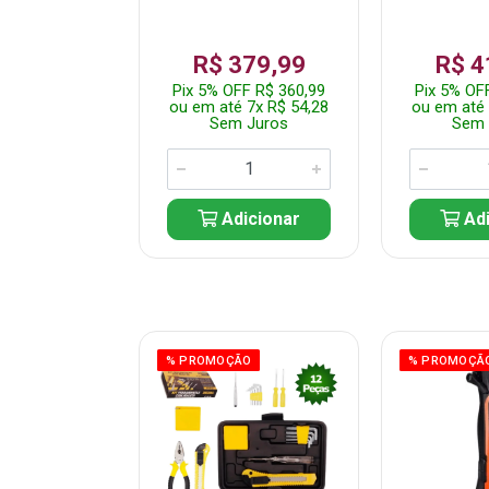
359,99
R$ 379,99
R$ 4
F R$ 341,99
Pix 5% OFF R$ 360,99
Pix 5% OF
 7x R$ 51,43
ou em até 7x R$ 54,28
ou em até 
 Juros
Sem Juros
Sem 
icionar
Adicionar
Adi
ÃO
% PROMOÇÃO
% PROMOÇÃ