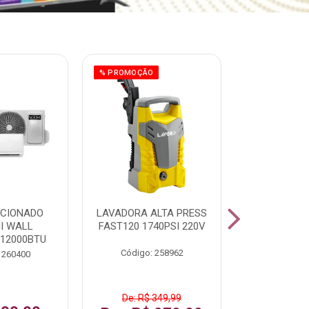
% PROMOÇÃO
ICIONADO
LAVADORA ALTA PRESS
CLIMATIZ
HI WALL
FAST120 1740PSI 220V
JUMBO 75L
 12000BTU
Código: 258962
Código:
 260400
De: R$ 349,99