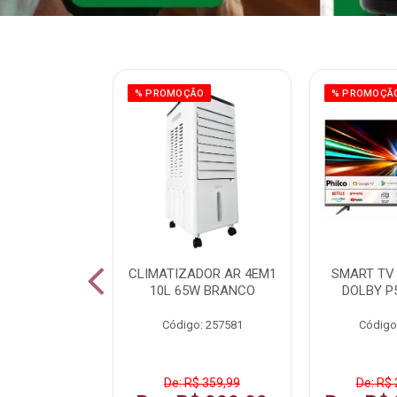
ÃO
% PROMOÇÃO
% PROMOÇÃ
 43 FULL HD
CLIMATIZADOR AR 4EM1
SMART TV 
LBY P43CRA
10L 65W BRANCO
DOLBY P
: 256519
Código: 257581
Código
 1.599,99
De: R$ 359,99
De: R$ 