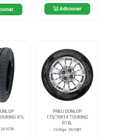
Adicionar
cionar
Adic
DUNLOP
PNEU DUNLOP
PNEU D
TOURING R1L
175/70R14 TOURING
175/70R13 T
R1XL
 261078
Código:
Código: 261081