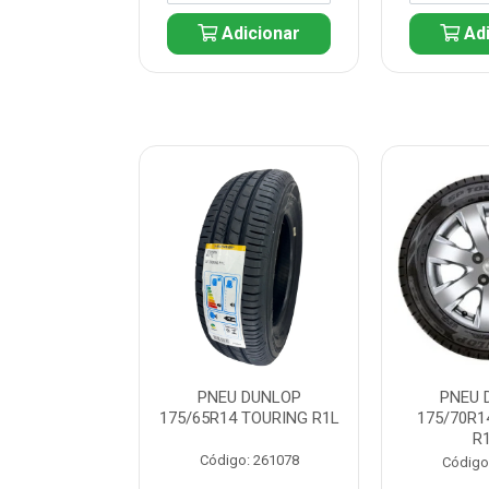
icionar
Adicionar
Adi
 DUNLOP
PNEU DUNLOP
PNEU 
 TOURING R1L
175/65R14 TOURING R1L
175/70R1
R
: 261082
Código: 261078
Código