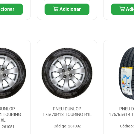
cionar
Adicionar
Adi
DUNLOP
PNEU DUNLOP
PNEU 
4 TOURING
175/70R13 TOURING R1L
175/65R14 
1XL
Código: 261082
Código:
: 261081