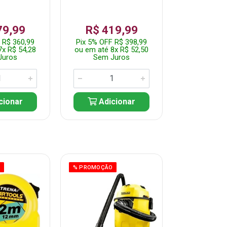
79,99
R$ 419,99
R$ 35
 R$ 360,99
Pix 5% OFF R$ 398,99
Pix 5% OFF
7x R$ 54,28
ou em até 8x R$ 52,50
ou em até 7
Juros
Sem Juros
Sem J
cionar
Adicionar
Adic
O
% PROMOÇÃO
% PROMOÇÃO