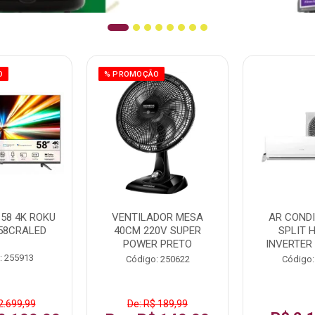
O
% PROMOÇÃO
58 4K ROKU
VENTILADOR MESA
AR COND
58CRALED
40CM 220V SUPER
SPLIT 
POWER PRETO
INVERTER
: 255913
Código: 250622
Código:
2.699,99
De: R$ 189,99