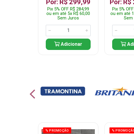
 1.349,99
Por: R$ 299,99
Por: R$
 R$ 1.282,49
Pix 5% OFF R$ 284,99
Pix 5% OFF
10x R$ 135,00
ou em até 5x R$ 60,00
ou em até 1
 Juros
Sem Juros
Sem 
icionar
Adicionar
Adi
ÃO
% PROMOÇÃO
% PROMOÇÃ