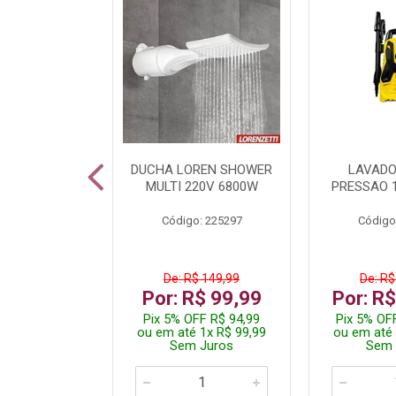
A LED TKL
DUCHA LOREN SHOWER
LAVADO
W 6500K
MULTI 220V 6800W
PRESSAO 
: 236917
Código: 225297
Código
R$ 4,99
De: R$ 149,99
De: R$
R$ 3,99
Por: R$ 99,99
Por: R
FF R$ 3,79
Pix 5% OFF R$ 94,99
Pix 5% OF
 1x R$ 3,99
ou em até 1x R$ 99,99
ou em até 
 Juros
Sem Juros
Sem 