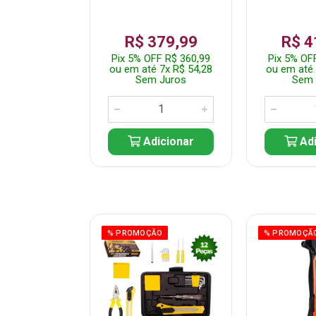
359,99
R$ 379,99
R$ 4
F R$ 341,99
Pix 5% OFF R$ 360,99
Pix 5% OF
 7x R$ 51,43
ou em até 7x R$ 54,28
ou em até 
 Juros
Sem Juros
Sem 
icionar
Adicionar
Adi
ÃO
% PROMOÇÃO
% PROMOÇÃ