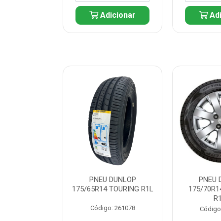
icionar
Adicionar
Adi
 DUNLOP
PNEU DUNLOP
PNEU 
 TOURING R1L
175/65R14 TOURING R1L
175/70R1
R
: 261082
Código: 261078
Código