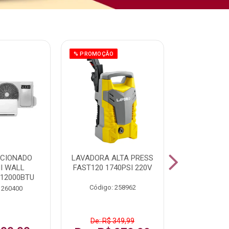
% PROMOÇÃO
ICIONADO
LAVADORA ALTA PRESS
CLIMATIZ
HI WALL
FAST120 1740PSI 220V
JUMBO 75L
 12000BTU
Código: 258962
Código:
 260400
De: R$ 349,99