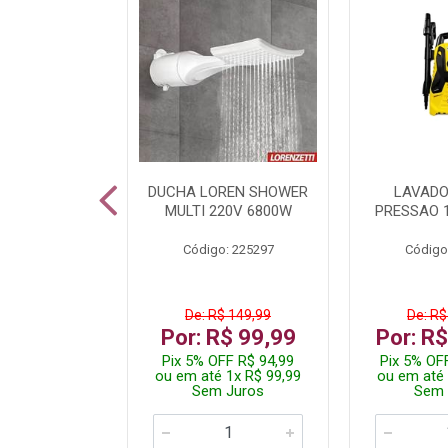
A LED TKL
DUCHA LOREN SHOWER
LAVADO
W 6500K
MULTI 220V 6800W
PRESSAO 
: 236917
Código: 225297
Código
R$ 4,99
De: R$ 149,99
De: R$
R$ 3,99
Por: R$ 99,99
Por: R
FF R$ 3,79
Pix 5% OFF R$ 94,99
Pix 5% OF
 1x R$ 3,99
ou em até 1x R$ 99,99
ou em até 
 Juros
Sem Juros
Sem 