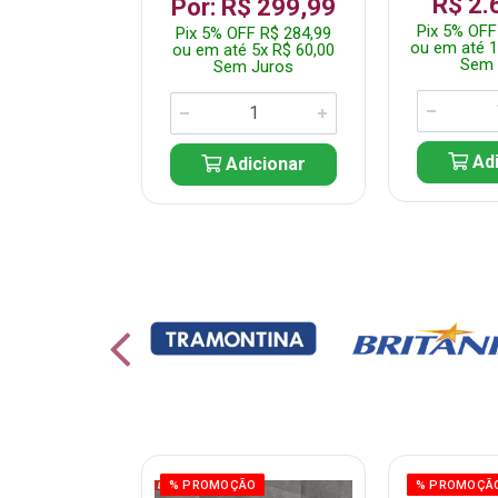
R$ 2.
 1.349,99
Por: R$ 299,99
Pix 5% OFF
 R$ 1.282,49
Pix 5% OFF R$ 284,99
ou em até 1
10x R$ 135,00
ou em até 5x R$ 60,00
Sem 
 Juros
Sem Juros
Adi
icionar
Adicionar
ÃO
% PROMOÇÃO
% PROMOÇÃ