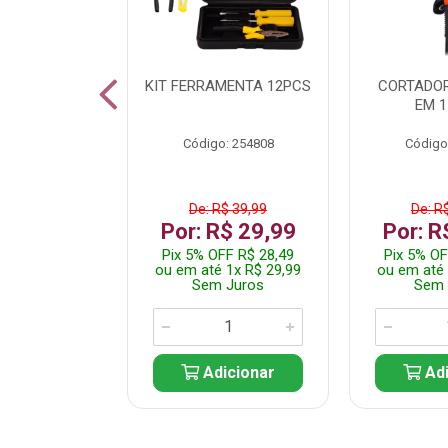
 INOX WALK
KIT FERRAMENTA 12PCS
CORTADOR
ED511413
EM 1
: 250455
Código: 254808
Código
$ 24,99
De: R$ 39,99
De: R
R$ 14,99
Por: R$ 29,99
Por: R
FF R$ 14,24
Pix 5% OFF R$ 28,49
Pix 5% OF
 1x R$ 14,99
ou em até 1x R$ 29,99
ou em até 
 Juros
Sem Juros
Sem 
icionar
Adicionar
Adi