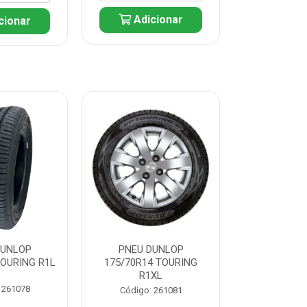
Adicionar
cionar
Adic
DUNLOP
PNEU DUNLOP
PNEU D
TOURING R1L
175/70R14 TOURING
175/70R13 T
R1XL
 261078
Código:
Código: 261081