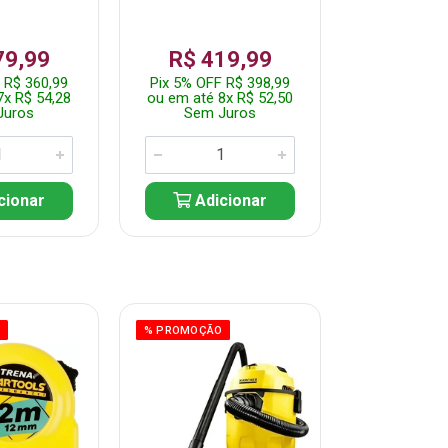
79,99
R$ 419,99
R$ 35
 R$ 360,99
Pix 5% OFF R$ 398,99
Pix 5% OFF
7x R$ 54,28
ou em até 8x R$ 52,50
ou em até 7
Juros
Sem Juros
Sem J
cionar
Adicionar
Adic
O
% PROMOÇÃO
% PROMOÇÃO