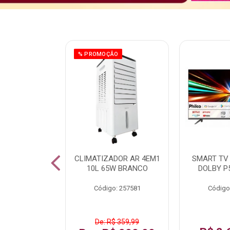
ÃO
% PROMOÇÃO
 43 FULL HD
CLIMATIZADOR AR 4EM1
SMART TV 
LBY P43CRA
10L 65W BRANCO
DOLBY P
: 256519
Código: 257581
Código
 1.599,99
De: R$ 359,99