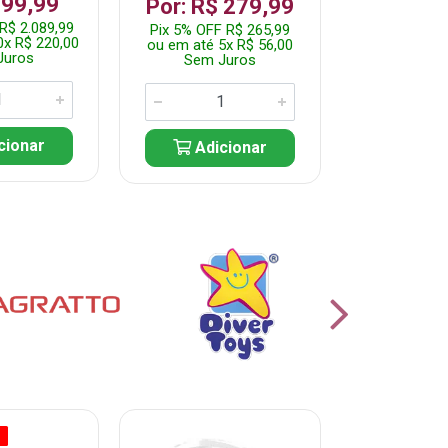
199,99
R$ 1.2
Por: R$ 279,99
R$ 2.089,99
Pix 5% OFF 
Pix 5% OFF R$ 265,99
0x R$ 220,00
ou em até 10
ou em até 5x R$ 56,00
Juros
Sem J
Sem Juros
cionar
Adic
Adicionar
O
% PROMOÇÃO