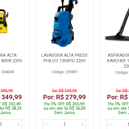
RA ALTA
LAVADORA ALTA PRESS
ASPIRADO
1400W 220V
PHILCO 1300PSI 220V
KARCHER 
22
: 244245
Código: 255931
Código:
 399,99
De: R$ 349,99
De: R$
$ 349,99
Por: R$ 279,99
Por: R$
F R$ 332,49
Pix 5% OFF R$ 265,99
Pix 5% OFF
6x R$ 58,33
ou em até 5x R$ 56,00
ou em até 
Juros
Sem Juros
Sem 