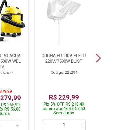
R PO AGUA
DUCHA FUTURA ELETR
PARAFUSADE
1500W WDL
220V/7500W BLIST
BATE
0V
Código: 225294
Código:
 257477
 379,99
De: R$
R$ 229,99
 279,99
Por: R$
Pix 5% OFF R$ 218,49
 R$ 265,99
Pix 5% OFF
ou em até 4x R$ 57,50
5x R$ 56,00
ou em até 1
Sem Juros
Juros
Sem J