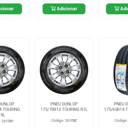
cionar
Adicionar
Adi
DUNLOP
PNEU DUNLOP
PNEU 
4 TOURING
175/70R13 TOURING R1L
175/65R14 
1XL
Código: 261082
Código:
: 261081