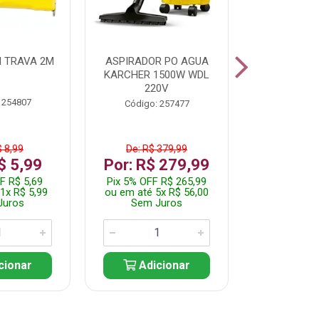
 TRAVA 2M
ASPIRADOR PO AGUA
KIT FERRAM
KARCHER 1500W WDL
220V
 254807
Código:
Código: 257477
$ 8,99
De: R$ 379,99
De: R$
$ 5,99
Por: R$ 279,99
Por: R$
F R$ 5,69
Pix 5% OFF R$ 265,99
Pix 5% OFF
1x R$ 5,99
ou em até 5x R$ 56,00
ou em até 1
Juros
Sem Juros
Sem J
cionar
Adicionar
Adic