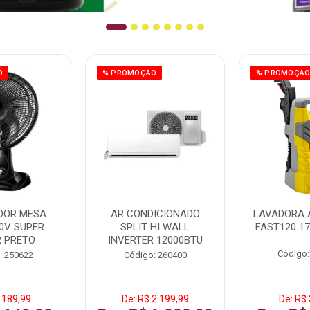
O
% PROMOÇÃO
% PROMOÇÃ
DOR MESA
AR CONDICIONADO
LAVADORA 
0V SUPER
SPLIT HI WALL
FAST120 17
 PRETO
INVERTER 12000BTU
Código:
: 250622
Código: 260400
 189,99
De: R$ 2.199,99
De: R$