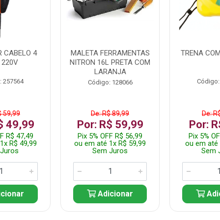
 CABELO 4
MALETA FERRAMENTAS
TRENA COM
 220V
NITRON 16L PRETA COM
LARANJA
: 257564
Código:
Código: 128066
$ 59,99
De: R$ 89,99
De: R
$ 49,99
Por: R$ 59,99
Por: R
F R$ 47,49
Pix 5% OFF R$ 56,99
Pix 5% OF
1x R$ 49,99
ou em até 1x R$ 59,99
ou em até 
Juros
Sem Juros
Sem 
cionar
Adicionar
Adi