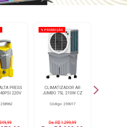
O
% PROMOÇÃO
% PROMOÇÃO
ALTA PRESS
CLIMATIZADOR AR
AR CONDI
40PSI 220V
JUMBO 75L 210W CZ
SPLIT H
INVERTER
 258962
Código: 259017
Código:
 349,99
De: R$ 1.299,99
De: R$ 1