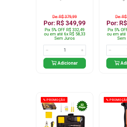
$ 359,99
De: R$ 379,99
De: R$
$ 299,99
Por: R$ 349,99
Por: R
F R$ 284,99
Pix 5% OFF R$ 332,49
Pix 5% OF
 5x R$ 60,00
ou em até 6x R$ 58,33
ou em até 
 Juros
Sem Juros
Sem 
icionar
Adicionar
Adi
ÃO
% PROMOÇÃO
% PROMOÇÃ