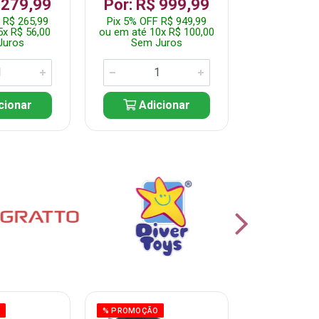
 279,99
Por: R$ 999,99
Por: R$ 
 R$ 265,99
Pix 5% OFF R$ 949,99
Pix 5% OFF 
5x R$ 56,00
ou em até 10x R$ 100,00
ou em até 10
Juros
Sem Juros
Sem J
cionar
Adicionar
Adic
O
% PROMOÇÃO
% PROMOÇÃO