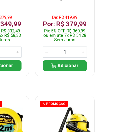
 379,99
De: R$ 419,99
De: R$ 
 349,99
Por: R$ 379,99
Por: R$
 R$ 332,49
Pix 5% OFF R$ 360,99
Pix 5% OFF
6x R$ 58,33
ou em até 7x R$ 54,28
ou em até 5
Juros
Sem Juros
Sem J
cionar
Adicionar
Adic
O
% PROMOÇÃO
% PROMOÇÃO