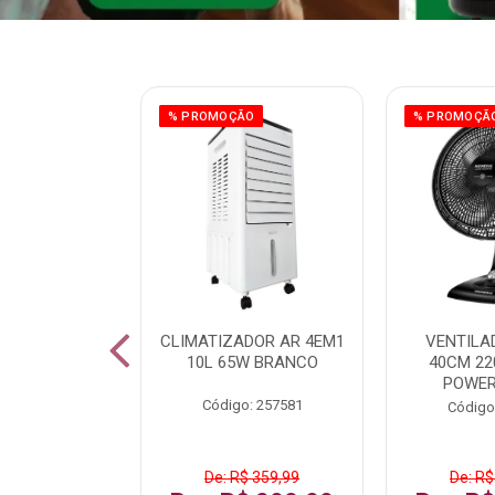
ÃO
% PROMOÇÃO
% PROMOÇÃ
 43 FULL HD
CLIMATIZADOR AR 4EM1
VENTILA
LBY P43CRA
10L 65W BRANCO
40CM 22
POWER
: 256519
Código: 257581
Código
 1.599,99
De: R$ 359,99
De: R$