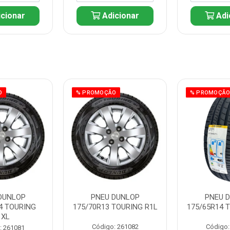
cionar
Adicionar
Adi
O
% PROMOÇÃO
% PROMOÇÃ
DUNLOP
PNEU DUNLOP
PNEU 
4 TOURING
175/70R13 TOURING R1L
175/65R14 
1XL
Código: 261082
Código:
: 261081