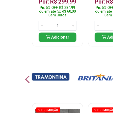
 1.349,99
Por: R$ 299,99
Por: R
 R$ 1.282,49
Pix 5% OFF R$ 284,99
Pix 5% OF
10x R$ 135,00
ou em até 5x R$ 60,00
ou em até 
 Juros
Sem Juros
Sem 
icionar
Adicionar
Adi
% PROMOÇÃO
% PROMOÇÃ