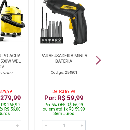
R PO AGUA
PARAFUSADEIRA MINI A
KIT FERRAM
1500W WDL
BATERIA
0V
Código: 254801
Código:
 257477
 379,99
De: R$ 89,99
De: R$
 279,99
Por: R$ 59,99
Por: R$
 R$ 265,99
Pix 5% OFF R$ 56,99
Pix 5% OFF
5x R$ 56,00
ou em até 1x R$ 59,99
ou em até 1
Juros
Sem Juros
Sem J