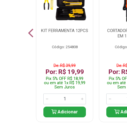
 INOX WALK
KIT FERRAMENTA 12PCS
CORTADOR
ED511413
EM 1
: 250455
Código: 254808
Código
$ 24,99
De: R$ 39,99
De: R
R$ 14,99
Por: R$ 19,99
Por: R
FF R$ 14,24
Pix 5% OFF R$ 18,99
Pix 5% OF
 1x R$ 14,99
ou em até 1x R$ 19,99
ou em até 
 Juros
Sem Juros
Sem 
icionar
Adicionar
Adi