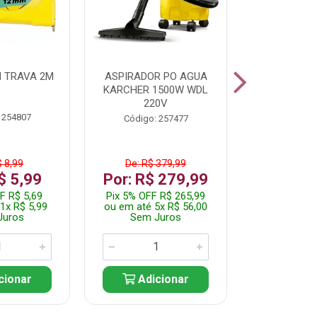
 TRAVA 2M
ASPIRADOR PO AGUA
KIT FERRAM
KARCHER 1500W WDL
220V
 254807
Código:
Código: 257477
$ 8,99
De: R$ 379,99
De: R$
$ 5,99
Por: R$ 279,99
Por: R$
F R$ 5,69
Pix 5% OFF R$ 265,99
Pix 5% OFF
1x R$ 5,99
ou em até 5x R$ 56,00
ou em até 1
Juros
Sem Juros
Sem J
cionar
Adicionar
Adic