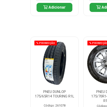
icionar
Adicionar
Adi
ÃO
% PROMOÇÃO
% PROMOÇÃ
 DUNLOP
PNEU DUNLOP
PNEU 
 TOURING R1L
175/65R14 TOURING R1L
175/70R1
R
: 261082
Código: 261078
Código