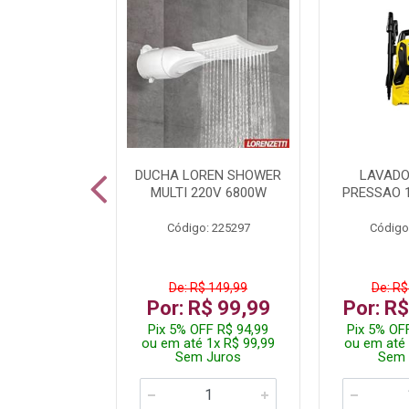
TURA ELETR
DUCHA LOREN SHOWER
LAVADO
00W BLIST
MULTI 220V 6800W
PRESSAO 
: 225294
Código: 225297
Código
De: R$ 149,99
De: R$
229,99
Por: R$ 99,99
Por: R
F R$ 218,49
Pix 5% OFF R$ 94,99
Pix 5% OF
 4x R$ 57,50
ou em até 1x R$ 99,99
ou em até 
 Juros
Sem Juros
Sem 