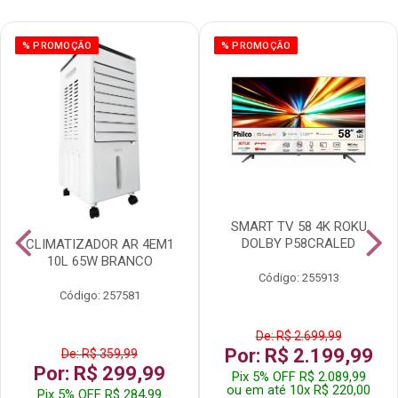
% PROMOÇÃO
% PROMOÇÃO
SMART TV 58 4K ROKU
DOLBY P58CRALED
CLIMATIZADOR AR 4EM1
10L 65W BRANCO
Código: 255913
Código: 257581
De: R$ 2.699,99
Por: R$ 2.199,99
De: R$ 359,99
Por: R$ 299,99
Pix 5% OFF R$ 2.089,99
ou em até 10x R$ 220,00
Pix 5% OFF R$ 284,99