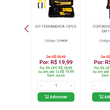
 INOX WALK
KIT FERRAMENTA 12PCS
CORTADOR
ED511413
EM 1
: 250455
Código: 254808
Código
$ 24,99
De: R$ 39,99
De: R
R$ 14,99
Por: R$ 19,99
Por: R
FF R$ 14,24
Pix 5% OFF R$ 18,99
Pix 5% OF
 1x R$ 14,99
ou em até 1x R$ 19,99
ou em até 
 Juros
Sem Juros
Sem 
icionar
Adicionar
Adi