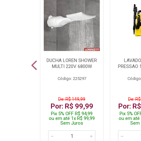
TURA ELETR
DUCHA LOREN SHOWER
LAVADO
00W BLIST
MULTI 220V 6800W
PRESSAO 
: 225294
Código: 225297
Código
De: R$ 149,99
De: R$
229,99
Por: R$ 99,99
Por: R
F R$ 218,49
Pix 5% OFF R$ 94,99
Pix 5% OF
 4x R$ 57,50
ou em até 1x R$ 99,99
ou em até 
 Juros
Sem Juros
Sem 