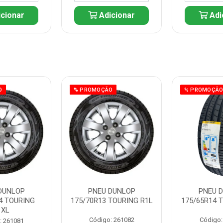
cionar
Adicionar
Adi
O
% PROMOÇÃO
% PROMOÇÃ
DUNLOP
PNEU DUNLOP
PNEU 
4 TOURING
175/70R13 TOURING R1L
175/65R14 
1XL
Código: 261082
Código:
: 261081