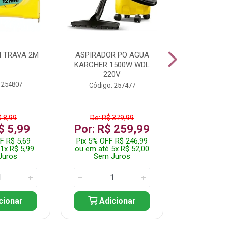
 TRAVA 2M
ASPIRADOR PO AGUA
KIT FERRAM
KARCHER 1500W WDL
220V
 254807
Código:
Código: 257477
$ 8,99
De: R$ 379,99
De: R$
$ 5,99
Por: R$ 259,99
Por: R$
F R$ 5,69
Pix 5% OFF R$ 246,99
Pix 5% OFF
1x R$ 5,99
ou em até 5x R$ 52,00
ou em até 1
Juros
Sem Juros
Sem J
cionar
Adicionar
Adic