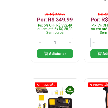
$ 359,99
De: R$ 379,99
De: R$
$ 299,99
Por: R$ 349,99
Por: R
F R$ 284,99
Pix 5% OFF R$ 332,49
Pix 5% OF
 5x R$ 60,00
ou em até 6x R$ 58,33
ou em até 
 Juros
Sem Juros
Sem 
icionar
Adicionar
Adi
ÃO
% PROMOÇÃO
% PROMOÇÃ