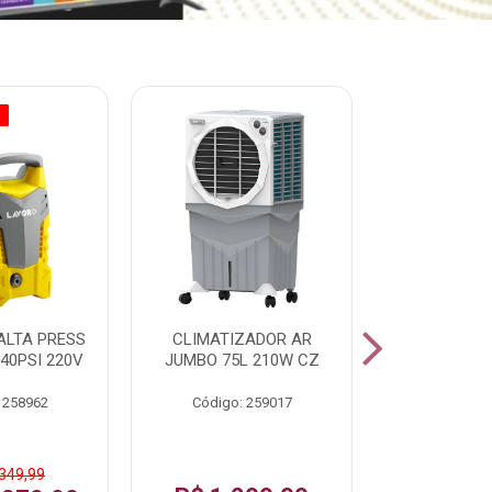
O
% PROMOÇÃO
ALTA PRESS
CLIMATIZADOR AR
AR CONDI
40PSI 220V
JUMBO 75L 210W CZ
SPLIT H
INVERTER
 258962
Código: 259017
Código:
 349,99
De: R$ 1