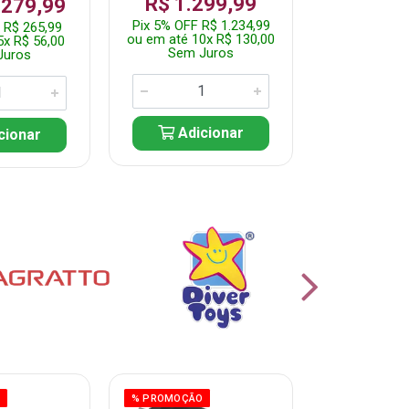
R$ 1.299,99
 279,99
Por: R$ 
Pix 5% OFF R$ 1.234,99
 R$ 265,99
Pix 5% OFF 
ou em até 10x R$ 130,00
5x R$ 56,00
ou em até 10
Sem Juros
Juros
Sem J
Adicionar
cionar
Adic
O
% PROMOÇÃO
% PROMOÇÃO