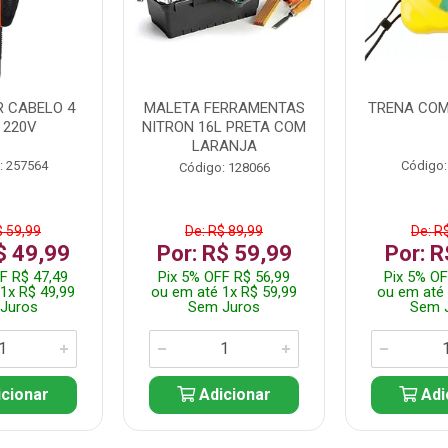
 CABELO 4
MALETA FERRAMENTAS
TRENA COM
 220V
NITRON 16L PRETA COM
LARANJA
: 257564
Código:
Código: 128066
$ 59,99
De: R$ 89,99
De: R
$ 49,99
Por: R$ 59,99
Por: R
F R$ 47,49
Pix 5% OFF R$ 56,99
Pix 5% OF
1x R$ 49,99
ou em até 1x R$ 59,99
ou em até 
Juros
Sem Juros
Sem 
cionar
Adicionar
Adi