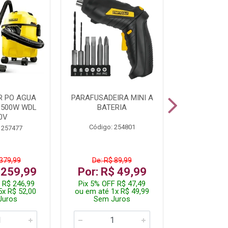
R PO AGUA
PARAFUSADEIRA MINI A
KIT FERRAM
1500W WDL
BATERIA
0V
Código: 254801
Código:
 257477
 379,99
De: R$ 89,99
De: R$
 259,99
Por: R$ 49,99
Por: R$
 R$ 246,99
Pix 5% OFF R$ 47,49
Pix 5% OFF
5x R$ 52,00
ou em até 1x R$ 49,99
ou em até 1
Juros
Sem Juros
Sem J