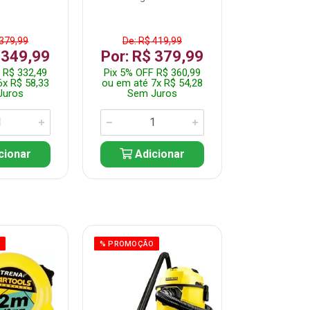
 379,99
De: R$ 419,99
De: R$ 
 349,99
Por: R$ 379,99
Por: R$
 R$ 332,49
Pix 5% OFF R$ 360,99
Pix 5% OFF
6x R$ 58,33
ou em até 7x R$ 54,28
ou em até 5
Juros
Sem Juros
Sem J
cionar
Adicionar
Adic
O
% PROMOÇÃO
% PROMOÇÃO