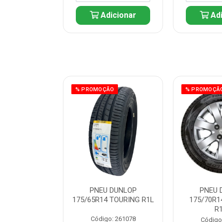
icionar
Adicionar
Adi
ÃO
% PROMOÇÃO
% PROMOÇÃ
 DUNLOP
PNEU DUNLOP
PNEU 
 TOURING R1L
175/65R14 TOURING R1L
175/70R1
R
: 261082
Código: 261078
Código