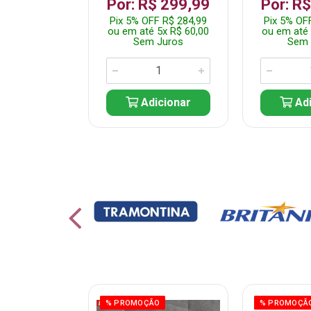
 1.349,99
Por: R$ 299,99
Por: R
 R$ 1.282,49
Pix 5% OFF R$ 284,99
Pix 5% OF
10x R$ 135,00
ou em até 5x R$ 60,00
ou em até 
 Juros
Sem Juros
Sem 
icionar
Adicionar
Adi
% PROMOÇÃO
% PROMOÇÃ