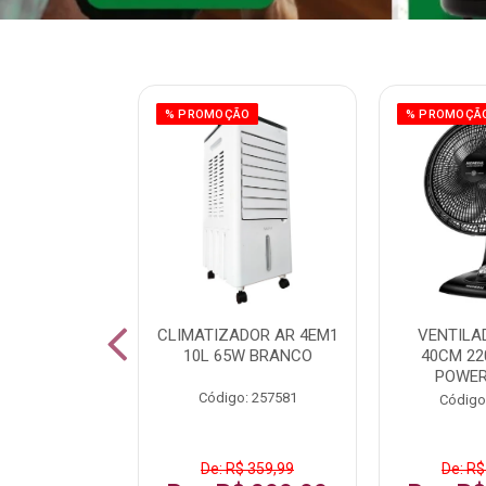
ÃO
% PROMOÇÃO
% PROMOÇÃ
 43 FULL HD
CLIMATIZADOR AR 4EM1
VENTILA
LBY P43CRA
10L 65W BRANCO
40CM 22
POWER
: 256519
Código: 257581
Código
 1.599,99
De: R$ 359,99
De: R$