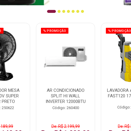
O
% PROMOÇÃO
% PROMOÇÃ
DOR MESA
AR CONDICIONADO
LAVADORA 
0V SUPER
SPLIT HI WALL
FAST120 17
 PRETO
INVERTER 12000BTU
Código:
: 250622
Código: 260400
 189,99
De: R$ 2.199,99
De: R$