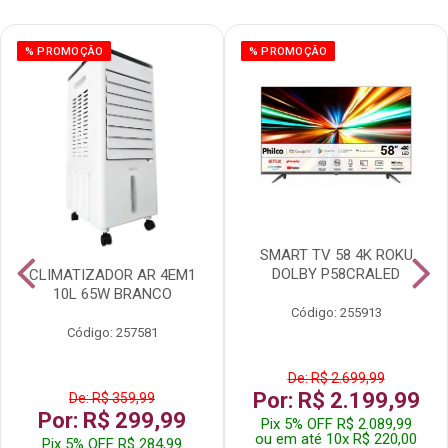
% PROMOÇÃO
% PROMOÇÃO
SMART TV 58 4K ROKU
DOLBY P58CRALED
CLIMATIZADOR AR 4EM1
10L 65W BRANCO
Código: 255913
Código: 257581
De: R$ 2.699,99
Por: R$ 2.199,99
De: R$ 359,99
Por: R$ 299,99
Pix 5% OFF R$ 2.089,99
ou em até 10x R$ 220,00
Pix 5% OFF R$ 284,99