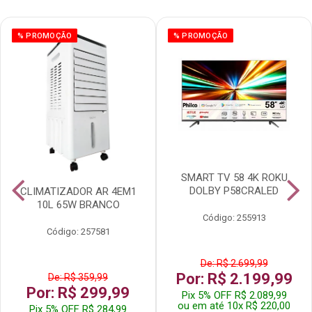
% PROMOÇÃO
% PROMOÇÃO
SMART TV 58 4K ROKU
DOLBY P58CRALED
CLIMATIZADOR AR 4EM1
10L 65W BRANCO
Código: 255913
Código: 257581
De: R$ 2.699,99
Por: R$ 2.199,99
De: R$ 359,99
Por: R$ 299,99
Pix 5% OFF R$ 2.089,99
ou em até 10x R$ 220,00
Pix 5% OFF R$ 284,99