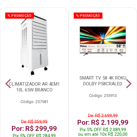
% PROMOÇÃO
% PROMOÇÃO
SMART TV 58 4K ROKU
DOLBY P58CRALED
CLIMATIZADOR AR 4EM1
10L 65W BRANCO
Código: 255913
Código: 257581
De: R$ 2.699,99
Por: R$ 2.199,99
De: R$ 359,99
Por: R$ 299,99
Pix 5% OFF R$ 2.089,99
ou em até 10x R$ 220,00
Pix 5% OFF R$ 284,99