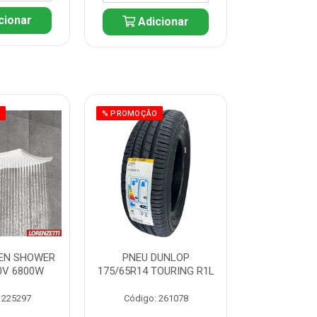
cionar
Adicionar
Adic
O
% PROMOÇÃO
% PROMOÇÃO
EN SHOWER
PNEU DUNLOP
PNEU D
0V 6800W
175/65R14 TOURING R1L
175/70R14
R1
 225297
Código: 261078
Código: