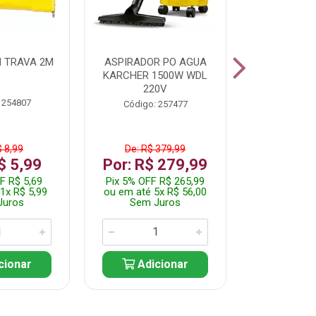
 TRAVA 2M
ASPIRADOR PO AGUA
KIT FERRAM
KARCHER 1500W WDL
220V
 254807
Código:
Código: 257477
$ 8,99
De: R$ 379,99
De: R$
$ 5,99
Por: R$ 279,99
Por: R$
F R$ 5,69
Pix 5% OFF R$ 265,99
Pix 5% OFF
1x R$ 5,99
ou em até 5x R$ 56,00
ou em até 1
Juros
Sem Juros
Sem J
cionar
Adicionar
Adic