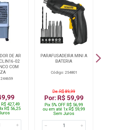
DOR DE AR
PARAFUSADEIRA MINI A
KIT FERRAM
CLIN16-02
BATERIA
ANCO COM
NZA
Código: 254801
Código:
 244659
De: R$ 89,99
De: R$
49,99
Por: R$ 59,99
Por: R$
 R$ 427,49
Pix 5% OFF R$ 56,99
Pix 5% OFF
8x R$ 56,25
ou em até 1x R$ 59,99
ou em até 1
Juros
Sem Juros
Sem J