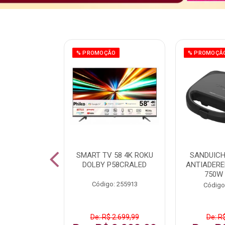
ÃO
% PROMOÇÃO
% PROMOÇÃ
 43 FULL HD
SMART TV 58 4K ROKU
SANDUICH
LBY P43CRA
DOLBY P58CRALED
ANTIADERE
750W
: 256519
Código: 255913
Código
 1.599,99
De: R$ 2.699,99
De: R