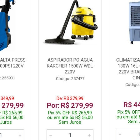
ALTA PRESS
ASPIRADOR PO AGUA
CLIMATIZA
00PSI 220V
KARCHER 1500W WDL
130W 16L 
220V
220V BR
CI
: 255931
Código: 257477
Código:
 349,99
De: R$ 379,99
R$ 4
$ 279,99
Por: R$ 279,99
Pix 5% OFF
F R$ 265,99
Pix 5% OFF R$ 265,99
ou em até 
5x R$ 56,00
ou em até 5x R$ 56,00
Sem 
Juros
Sem Juros