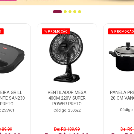
O
% PROMOÇÃO
% PROMOÇÃ
EIRA GRILL
VENTILADOR MESA
PANELA PRE
NTE SAN230
40CM 220V SUPER
20 CM VAN
 PRETO
POWER PRETO
Código:
: 255961
Código: 250622
$ 89,99
De: R$ 189,99
De: R$