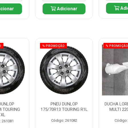
Adi
cionar
Adicionar
O
% PROMOÇÃO
% PROMOÇÃ
DUNLOP
PNEU DUNLOP
DUCHA LOR
4 TOURING
175/70R13 TOURING R1L
MULTI 22
1XL
Código: 261082
Código:
: 261081