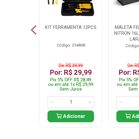
 INOX WALK
KIT FERRAMENTA 12PCS
MALETA F
ED511413
NITRON 16
LAR
: 250455
Código: 254808
Código
$ 24,99
De: R$ 39,99
De: R
R$ 14,99
Por: R$ 29,99
Por: R
FF R$ 14,24
Pix 5% OFF R$ 28,49
Pix 5% OF
 1x R$ 14,99
ou em até 1x R$ 29,99
ou em até 
 Juros
Sem Juros
Sem 
icionar
Adicionar
Adi