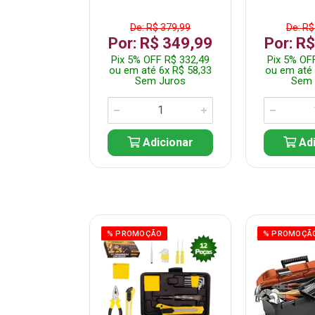
$ 149,99
De: R$ 379,99
De: R$
R$ 99,99
Por: R$ 349,99
Por: R
FF R$ 94,99
Pix 5% OFF R$ 332,49
Pix 5% OF
 1x R$ 99,99
ou em até 6x R$ 58,33
ou em até 
 Juros
Sem Juros
Sem 
icionar
Adicionar
Adi
ÃO
% PROMOÇÃO
% PROMOÇÃ