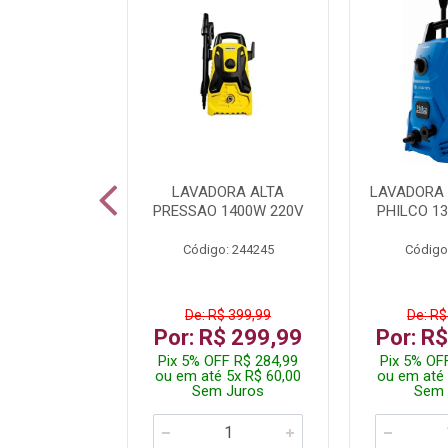
DICIONADO
LAVADORA ALTA
LAVADORA 
 HI WALL
PRESSAO 1400W 220V
PHILCO 13
R 12000BTU
Código: 244245
Código
: 260400
De: R$ 399,99
De: R$
.199,99
Por: R$ 299,99
Por: R
 R$ 2.089,99
Pix 5% OFF R$ 284,99
Pix 5% OF
10x R$ 220,00
ou em até 5x R$ 60,00
ou em até 
 Juros
Sem Juros
Sem 