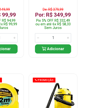
 149,99
De: R$ 379,99
De: R$ 
$ 99,99
Por: R$ 349,99
Por: R$
F R$ 94,99
Pix 5% OFF R$ 332,49
Pix 5% OFF
1x R$ 99,99
ou em até 6x R$ 58,33
ou em até 7
Juros
Sem Juros
Sem J
cionar
Adicionar
Adic
O
% PROMOÇÃO
% PROMOÇÃO