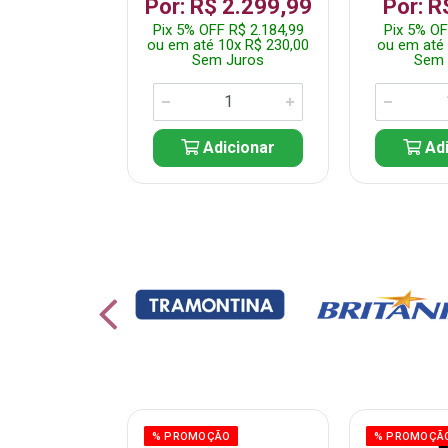
 1.349,99
Por: R$ 2.299,99
Por: R
 R$ 1.282,49
Pix 5% OFF R$ 2.184,99
Pix 5% OF
10x R$ 135,00
ou em até 10x R$ 230,00
ou em até 
 Juros
Sem Juros
Sem 
icionar
Adicionar
Adi
% PROMOÇÃO
% PROMOÇÃ