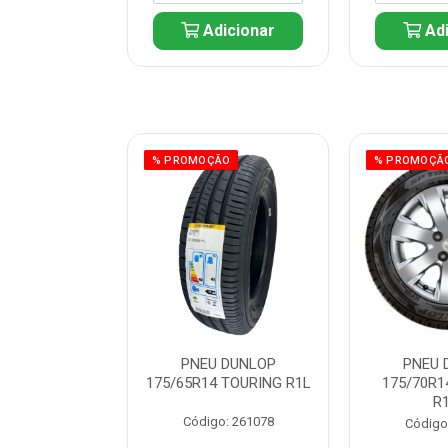
icionar
Adicionar
Adi
ÃO
% PROMOÇÃO
% PROMOÇÃ
REN SHOWER
PNEU DUNLOP
PNEU 
20V 6800W
175/65R14 TOURING R1L
175/70R1
R
: 225297
Código: 261078
Código