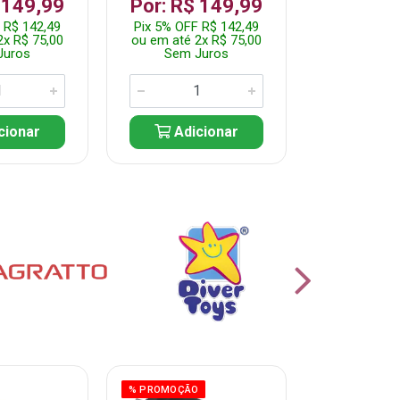
 149,99
Por: R$ 149,99
Por: R$
 R$ 142,49
Pix 5% OFF R$ 142,49
Pix 5% OFF
2x R$ 75,00
ou em até 2x R$ 75,00
ou em até 1
Juros
Sem Juros
Sem J
cionar
Adicionar
Adic
% PROMOÇÃO
% PROMOÇÃO