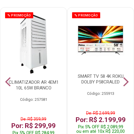
% PROMOÇÃO
% PROMOÇÃO
SMART TV 58 4K ROKU
DOLBY P58CRALED
CLIMATIZADOR AR 4EM1
10L 65W BRANCO
Código: 255913
Código: 257581
De: R$ 2.699,99
Por: R$ 2.199,99
De: R$ 359,99
Por: R$ 299,99
Pix 5% OFF R$ 2.089,99
ou em até 10x R$ 220,00
Pix 5% OFF R$ 284,99