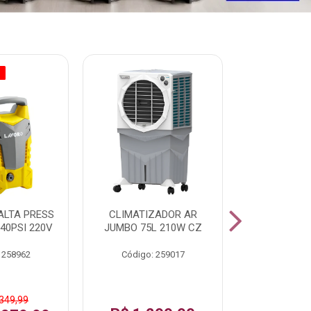
O
% PROMOÇÃO
ALTA PRESS
CLIMATIZADOR AR
AR CONDI
40PSI 220V
JUMBO 75L 210W CZ
SPLIT H
INVERTER
 258962
Código: 259017
Código:
 349,99
De: R$ 1