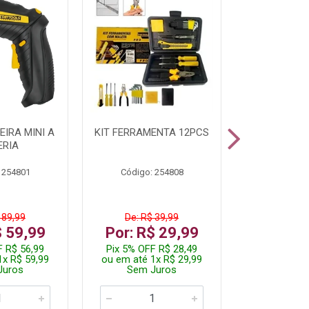
IRA MINI A
KIT FERRAMENTA 12PCS
PARAFUSADE
ERIA
STARTOOLS
 254801
Código: 254808
Código:
 89,99
De: R$ 39,99
De: R$ 
$ 59,99
Por: R$ 29,99
Por: R$
F R$ 56,99
Pix 5% OFF R$ 28,49
Pix 5% OFF
1x R$ 59,99
ou em até 1x R$ 29,99
ou em até 3
Juros
Sem Juros
Sem J