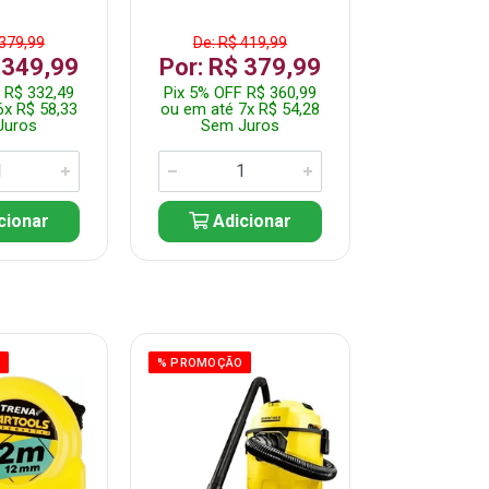
 379,99
De: R$ 419,99
De: R$ 
 349,99
Por: R$ 379,99
Por: R$
 R$ 332,49
Pix 5% OFF R$ 360,99
Pix 5% OFF
6x R$ 58,33
ou em até 7x R$ 54,28
ou em até 5
Juros
Sem Juros
Sem J
cionar
Adicionar
Adic
O
% PROMOÇÃO
% PROMOÇÃO