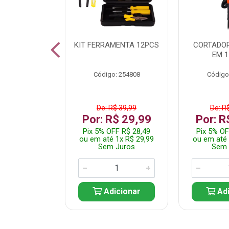
 INOX WALK
KIT FERRAMENTA 12PCS
CORTADOR
ED511413
EM 1
: 250455
Código: 254808
Código
$ 24,99
De: R$ 39,99
De: R
R$ 14,99
Por: R$ 29,99
Por: R
FF R$ 14,24
Pix 5% OFF R$ 28,49
Pix 5% OF
 1x R$ 14,99
ou em até 1x R$ 29,99
ou em até 
 Juros
Sem Juros
Sem 
icionar
Adicionar
Adi