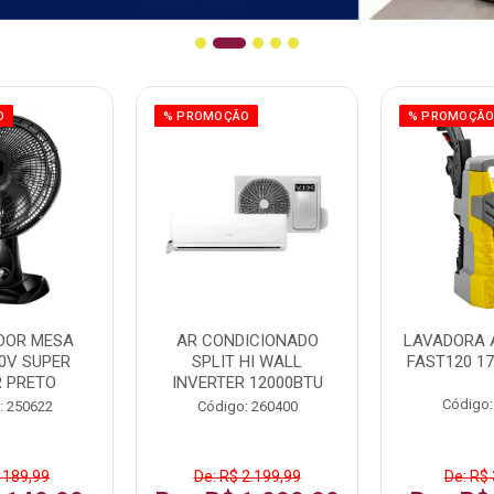
O
% PROMOÇÃO
% PROMOÇÃ
DOR MESA
AR CONDICIONADO
LAVADORA 
0V SUPER
SPLIT HI WALL
FAST120 17
 PRETO
INVERTER 12000BTU
Código:
: 250622
Código: 260400
 189,99
De: R$ 2.199,99
De: R$