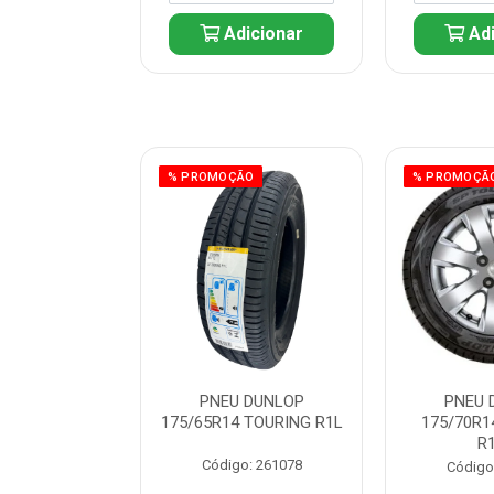
icionar
Adicionar
Adi
ÃO
% PROMOÇÃO
% PROMOÇÃ
 DUNLOP
PNEU DUNLOP
PNEU 
 TOURING R1L
175/65R14 TOURING R1L
175/70R1
R
: 261082
Código: 261078
Código