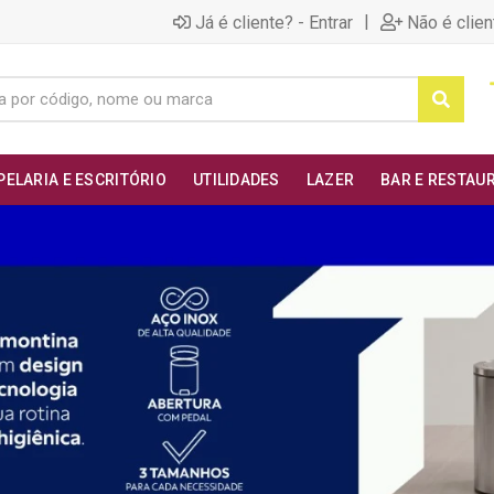
|
Já é cliente? - Entrar
Não é clien
PELARIA E ESCRITÓRIO
UTILIDADES
LAZER
BAR E RESTAU