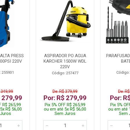
ALTA PRESS
ASPIRADOR PO AGUA
PARAFUSADE
00PSI 220V
KARCHER 1500W WDL
BAT
220V
: 255931
Código:
Código: 257477
 349,99
De: R$ 379,99
De: R$
$ 279,99
Por: R$ 279,99
Por: R
F R$ 265,99
Pix 5% OFF R$ 265,99
Pix 5% OF
5x R$ 56,00
ou em até 5x R$ 56,00
ou em até 
Juros
Sem Juros
Sem 