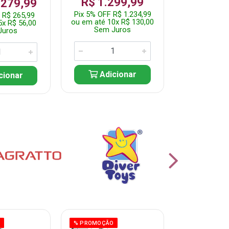
R$ 1.299,99
 279,99
Por: R$ 
Pix 5% OFF R$ 1.234,99
 R$ 265,99
Pix 5% OFF 
ou em até 10x R$ 130,00
5x R$ 56,00
ou em até 10
Sem Juros
Juros
Sem J
Adicionar
cionar
Adic
O
% PROMOÇÃO
% PROMOÇÃO