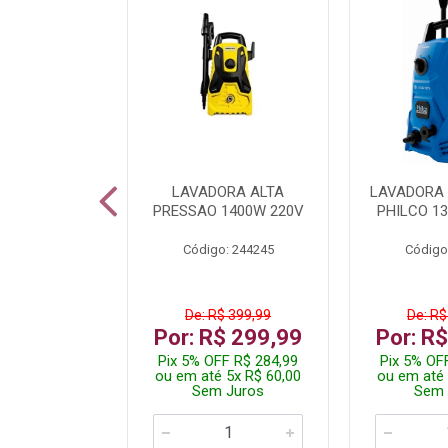
TURA ELETR
LAVADORA ALTA
LAVADORA 
00W BLIST
PRESSAO 1400W 220V
PHILCO 13
: 225294
Código: 244245
Código
$ 229,99
De: R$ 399,99
De: R$
$ 149,99
Por: R$ 299,99
Por: R
F R$ 142,49
Pix 5% OFF R$ 284,99
Pix 5% OF
 2x R$ 75,00
ou em até 5x R$ 60,00
ou em até 
 Juros
Sem Juros
Sem 