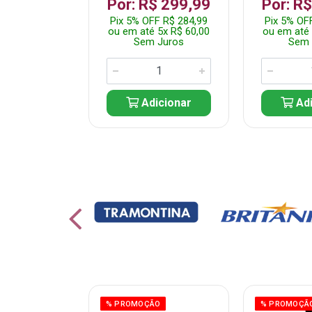
 1.349,99
Por: R$ 299,99
Por: R
 R$ 1.282,49
Pix 5% OFF R$ 284,99
Pix 5% OF
10x R$ 135,00
ou em até 5x R$ 60,00
ou em até 
 Juros
Sem Juros
Sem 
icionar
Adicionar
Adi
ÃO
% PROMOÇÃO
% PROMOÇÃ