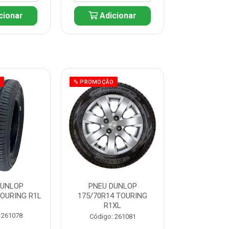
cionar
Adicionar
Adic
O
% PROMOÇÃO
% PROMOÇÃO
DUNLOP
PNEU DUNLOP
PNEU D
TOURING R1L
175/70R14 TOURING
175/70R13 T
R1XL
 261078
Código:
Código: 261081