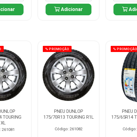
cionar
Adicionar
Adi
O
% PROMOÇÃO
% PROMOÇÃ
DUNLOP
PNEU DUNLOP
PNEU 
4 TOURING
175/70R13 TOURING R1L
175/65R14 
1XL
Código: 261082
Código:
: 261081