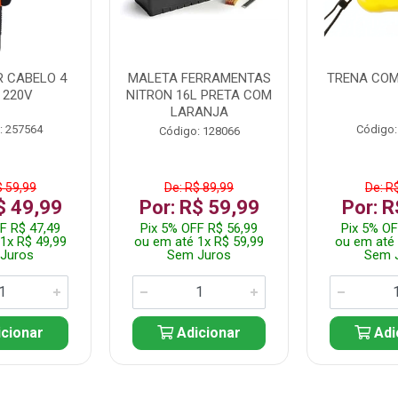
 CABELO 4
MALETA FERRAMENTAS
TRENA COM
 220V
NITRON 16L PRETA COM
LARANJA
: 257564
Código:
Código: 128066
$ 59,99
De: R$ 89,99
De: R
$ 49,99
Por: R$ 59,99
Por: R
F R$ 47,49
Pix 5% OFF R$ 56,99
Pix 5% OF
1x R$ 49,99
ou em até 1x R$ 59,99
ou em até 
Juros
Sem Juros
Sem 
cionar
Adicionar
Adi