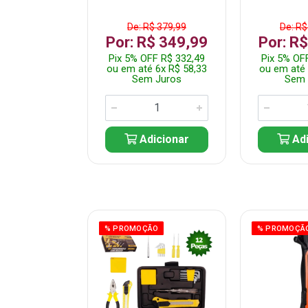
$ 359,99
De: R$ 379,99
De: R$
$ 299,99
Por: R$ 349,99
Por: R
F R$ 284,99
Pix 5% OFF R$ 332,49
Pix 5% OF
 5x R$ 60,00
ou em até 6x R$ 58,33
ou em até 
 Juros
Sem Juros
Sem 
icionar
Adicionar
Adi
ÃO
% PROMOÇÃO
% PROMOÇÃ