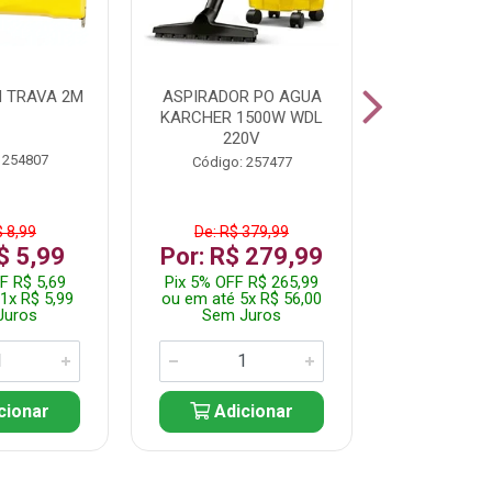
 TRAVA 2M
ASPIRADOR PO AGUA
KIT FERRAM
KARCHER 1500W WDL
220V
 254807
Código:
Código: 257477
$ 8,99
De: R$ 379,99
De: R$
$ 5,99
Por: R$ 279,99
Por: R$
F R$ 5,69
Pix 5% OFF R$ 265,99
Pix 5% OFF
1x R$ 5,99
ou em até 5x R$ 56,00
ou em até 1
Juros
Sem Juros
Sem J
cionar
Adicionar
Adic