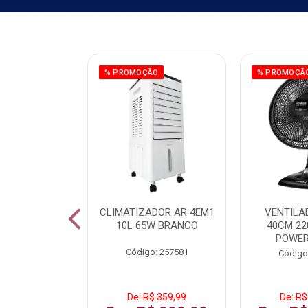
ÃO
% PROMOÇÃO
% PROMOÇÃ
 43 FULL HD
CLIMATIZADOR AR 4EM1
VENTILA
LBY P43CRA
10L 65W BRANCO
40CM 22
POWER
: 256519
Código: 257581
Código
 1.599,99
De: R$ 359,99
De: R$