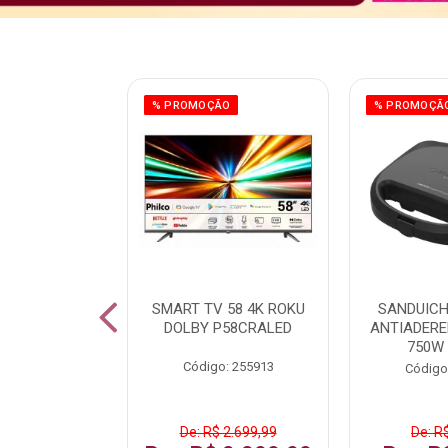
ÃO
% PROMOÇÃO
% PROMOÇÃ
 43 FULL HD
SMART TV 58 4K ROKU
SANDUICH
LBY P43CRA
DOLBY P58CRALED
ANTIADERE
750W
: 256519
Código: 255913
Código
 1.599,99
De: R$ 2.699,99
De: R