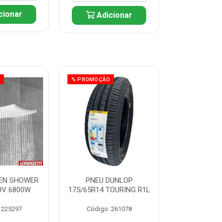
cionar
Adicionar
Adic
O
% PROMOÇÃO
% PROMOÇÃO
EN SHOWER
PNEU DUNLOP
PNEU D
0V 6800W
175/65R14 TOURING R1L
175/70R14
R1
 225297
Código: 261078
Código: