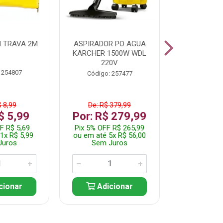
 TRAVA 2M
ASPIRADOR PO AGUA
KIT FERRAM
KARCHER 1500W WDL
220V
 254807
Código:
Código: 257477
$ 8,99
De: R$ 379,99
De: R$
$ 5,99
Por: R$ 279,99
Por: R$
F R$ 5,69
Pix 5% OFF R$ 265,99
Pix 5% OFF
1x R$ 5,99
ou em até 5x R$ 56,00
ou em até 1
Juros
Sem Juros
Sem J
cionar
Adicionar
Adic