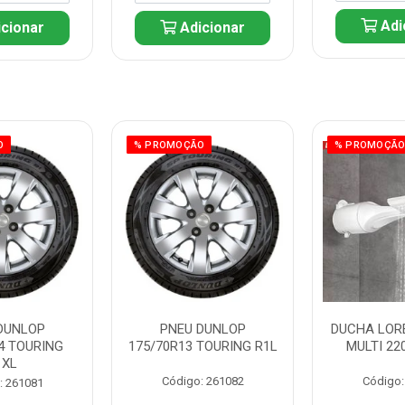
Adi
cionar
Adicionar
O
% PROMOÇÃO
% PROMOÇÃ
DUNLOP
PNEU DUNLOP
DUCHA LOR
4 TOURING
175/70R13 TOURING R1L
MULTI 22
1XL
Código: 261082
Código:
: 261081