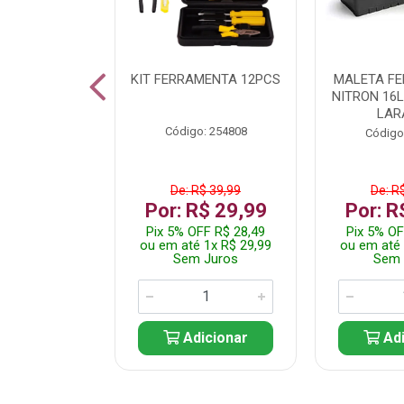
 INOX WALK
KIT FERRAMENTA 12PCS
MALETA F
ED511413
NITRON 16
LAR
: 250455
Código: 254808
Código
$ 24,99
De: R$ 39,99
De: R
R$ 14,99
Por: R$ 29,99
Por: R
FF R$ 14,24
Pix 5% OFF R$ 28,49
Pix 5% OF
 1x R$ 14,99
ou em até 1x R$ 29,99
ou em até 
 Juros
Sem Juros
Sem 
icionar
Adicionar
Adi