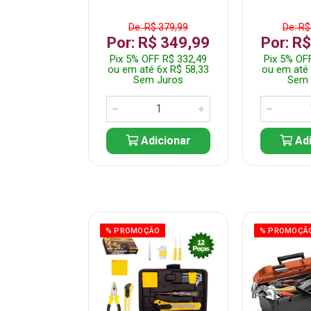
$ 149,99
De: R$ 379,99
De: R$
R$ 99,99
Por: R$ 349,99
Por: R
FF R$ 94,99
Pix 5% OFF R$ 332,49
Pix 5% OF
 1x R$ 99,99
ou em até 6x R$ 58,33
ou em até 
 Juros
Sem Juros
Sem 
icionar
Adicionar
Adi
ÃO
% PROMOÇÃO
% PROMOÇÃ