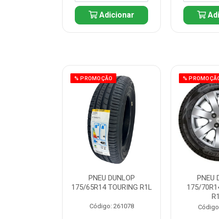
icionar
Adicionar
Adi
ÃO
% PROMOÇÃO
% PROMOÇÃ
REN SHOWER
PNEU DUNLOP
PNEU 
20V 6800W
175/65R14 TOURING R1L
175/70R1
R
: 225297
Código: 261078
Código