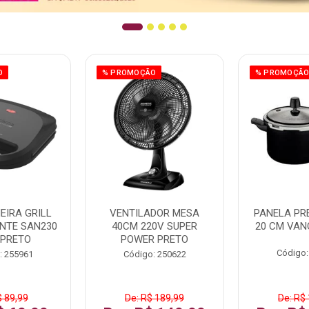
O
% PROMOÇÃO
% PROMOÇÃ
EIRA GRILL
VENTILADOR MESA
PANELA PRE
NTE SAN230
40CM 220V SUPER
20 CM VAN
 PRETO
POWER PRETO
Código:
: 255961
Código: 250622
$ 89,99
De: R$ 189,99
De: R$