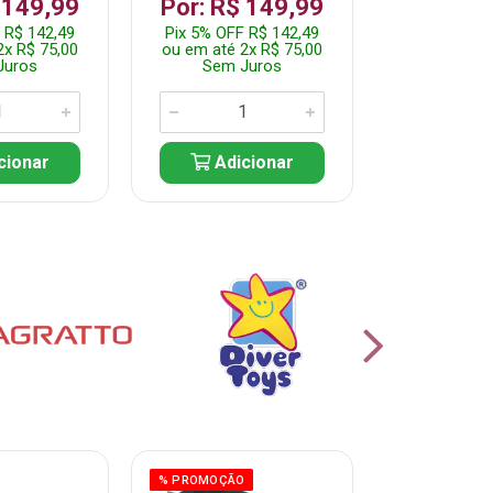
 149,99
Por: R$ 149,99
Por: R$
 R$ 142,49
Pix 5% OFF R$ 142,49
Pix 5% OFF
2x R$ 75,00
ou em até 2x R$ 75,00
ou em até 1
Juros
Sem Juros
Sem J
cionar
Adicionar
Adic
% PROMOÇÃO
% PROMOÇÃO