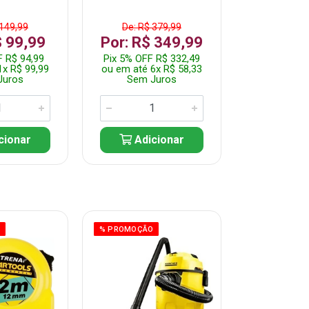
 149,99
De: R$ 379,99
De: R$ 
$ 99,99
Por: R$ 349,99
Por: R$
F R$ 94,99
Pix 5% OFF R$ 332,49
Pix 5% OFF
1x R$ 99,99
ou em até 6x R$ 58,33
ou em até 7
Juros
Sem Juros
Sem J
cionar
Adicionar
Adic
O
% PROMOÇÃO
% PROMOÇÃO