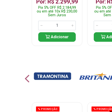
 1.349,99
Por: R$ 2.299,99
Por: R
 R$ 1.282,49
Pix 5% OFF R$ 2.184,99
Pix 5% OF
10x R$ 135,00
ou em até 10x R$ 230,00
ou em até 
 Juros
Sem Juros
Sem 
icionar
Adicionar
Adi
% PROMOÇÃO
% PROMOÇÃ