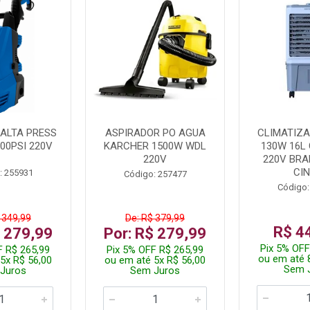
ALTA PRESS
ASPIRADOR PO AGUA
CLIMATIZA
00PSI 220V
KARCHER 1500W WDL
130W 16L 
220V
220V BR
CI
: 255931
Código: 257477
Código:
 349,99
De: R$ 379,99
R$ 4
$ 279,99
Por: R$ 279,99
Pix 5% OFF
F R$ 265,99
Pix 5% OFF R$ 265,99
ou em até 
5x R$ 56,00
ou em até 5x R$ 56,00
Sem 
Juros
Sem Juros