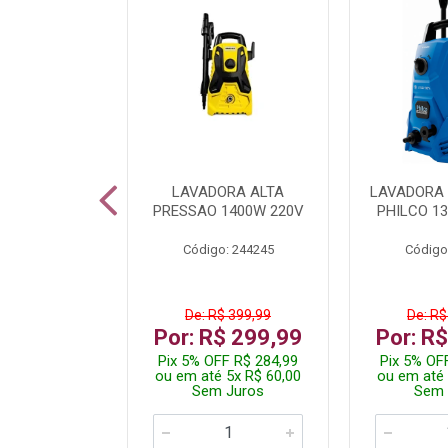
DICIONADO
LAVADORA ALTA
LAVADORA 
 HI WALL
PRESSAO 1400W 220V
PHILCO 13
R 12000BTU
Código: 244245
Código
: 260400
De: R$ 399,99
De: R$
.199,99
Por: R$ 299,99
Por: R
 R$ 2.089,99
Pix 5% OFF R$ 284,99
Pix 5% OF
10x R$ 220,00
ou em até 5x R$ 60,00
ou em até 
 Juros
Sem Juros
Sem 