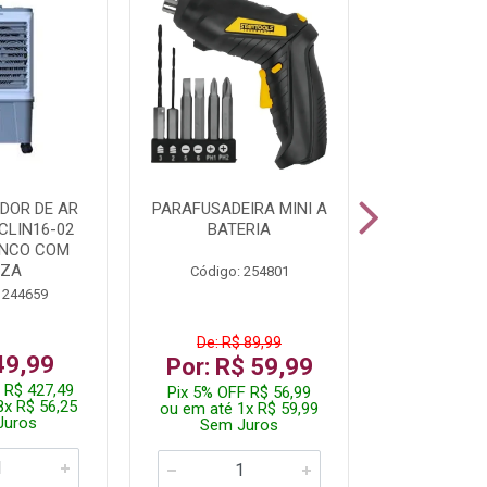
DOR DE AR
PARAFUSADEIRA MINI A
KIT FERRAM
CLIN16-02
BATERIA
ANCO COM
NZA
Código: 254801
Código:
 244659
De: R$ 89,99
De: R$
49,99
Por: R$ 59,99
Por: R$
 R$ 427,49
Pix 5% OFF R$ 56,99
Pix 5% OFF
8x R$ 56,25
ou em até 1x R$ 59,99
ou em até 1
Juros
Sem Juros
Sem J