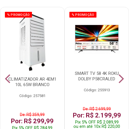
% PROMOÇÃO
% PROMOÇÃO
SMART TV 58 4K ROKU
DOLBY P58CRALED
CLIMATIZADOR AR 4EM1
10L 65W BRANCO
Código: 255913
Código: 257581
De: R$ 2.699,99
Por: R$ 2.199,99
De: R$ 359,99
Por: R$ 299,99
Pix 5% OFF R$ 2.089,99
ou em até 10x R$ 220,00
Pix 5% OFF R$ 284,99