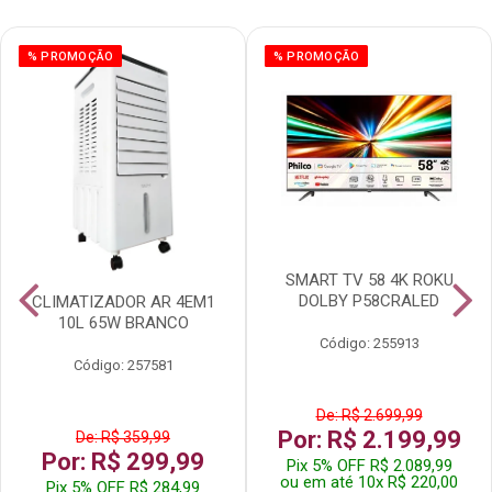
% PROMOÇÃO
% PROMOÇÃO
SMART TV 58 4K ROKU
DOLBY P58CRALED
CLIMATIZADOR AR 4EM1
10L 65W BRANCO
Código: 255913
Código: 257581
De: R$ 2.699,99
Por: R$ 2.199,99
De: R$ 359,99
Por: R$ 299,99
Pix 5% OFF R$ 2.089,99
ou em até 10x R$ 220,00
Pix 5% OFF R$ 284,99