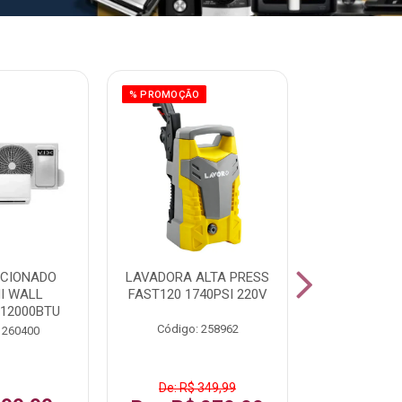
% PROMOÇÃO
ICIONADO
LAVADORA ALTA PRESS
CLIMATIZ
HI WALL
FAST120 1740PSI 220V
JUMBO 75L
 12000BTU
Código: 258962
Código:
 260400
De: R$ 349,99