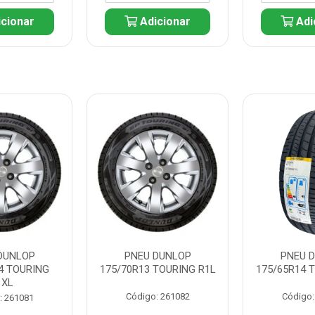
cionar
Adicionar
Adi
DUNLOP
PNEU DUNLOP
PNEU 
4 TOURING
175/70R13 TOURING R1L
175/65R14 
1XL
Código: 261082
Código:
: 261081