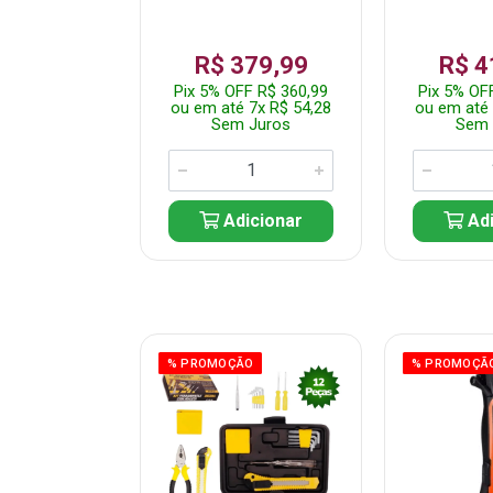
359,99
R$ 379,99
R$ 4
F R$ 341,99
Pix 5% OFF R$ 360,99
Pix 5% OF
 7x R$ 51,43
ou em até 7x R$ 54,28
ou em até 
 Juros
Sem Juros
Sem 
icionar
Adicionar
Adi
ÃO
% PROMOÇÃO
% PROMOÇÃ