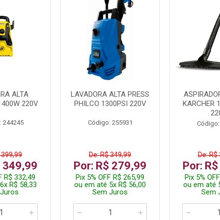
RA ALTA
LAVADORA ALTA PRESS
ASPIRADO
1400W 220V
PHILCO 1300PSI 220V
KARCHER 
22
: 244245
Código: 255931
Código:
 399,99
De: R$ 349,99
De: R$
$ 349,99
Por: R$ 279,99
Por: R$
F R$ 332,49
Pix 5% OFF R$ 265,99
Pix 5% OFF
6x R$ 58,33
ou em até 5x R$ 56,00
ou em até 
Juros
Sem Juros
Sem 