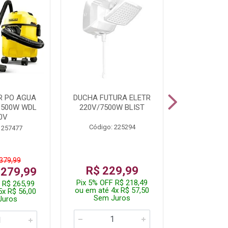
R PO AGUA
DUCHA FUTURA ELETR
PARAFUSADE
1500W WDL
220V/7500W BLIST
BATE
0V
Código: 225294
Código:
 257477
 379,99
De: R$
R$ 229,99
 279,99
Por: R$
Pix 5% OFF R$ 218,49
 R$ 265,99
Pix 5% OFF
ou em até 4x R$ 57,50
5x R$ 56,00
ou em até 1
Sem Juros
Juros
Sem J