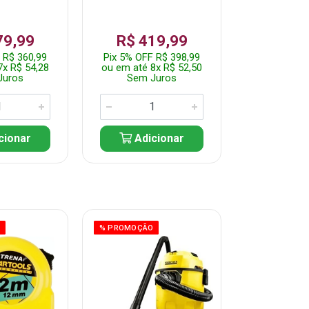
79,99
R$ 419,99
R$ 35
 R$ 360,99
Pix 5% OFF R$ 398,99
Pix 5% OFF
7x R$ 54,28
ou em até 8x R$ 52,50
ou em até 7
Juros
Sem Juros
Sem J
cionar
Adicionar
Adic
O
% PROMOÇÃO
% PROMOÇÃO