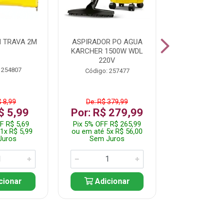
 TRAVA 2M
ASPIRADOR PO AGUA
KIT FERRAM
KARCHER 1500W WDL
220V
 254807
Código:
Código: 257477
$ 8,99
De: R$ 379,99
De: R$
$ 5,99
Por: R$ 279,99
Por: R$
F R$ 5,69
Pix 5% OFF R$ 265,99
Pix 5% OFF
1x R$ 5,99
ou em até 5x R$ 56,00
ou em até 1
Juros
Sem Juros
Sem J
cionar
Adicionar
Adic