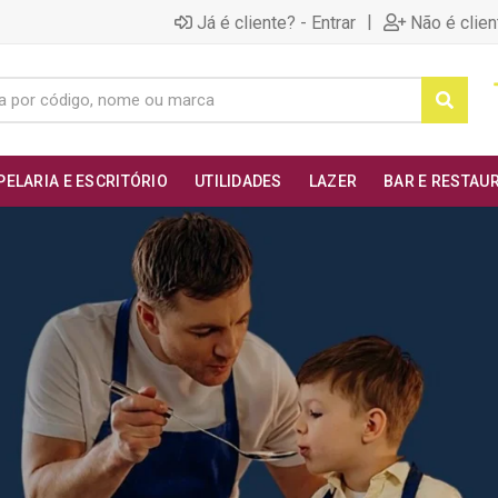
|
Já é cliente? - Entrar
Não é clien
PELARIA E ESCRITÓRIO
UTILIDADES
LAZER
BAR E RESTAU