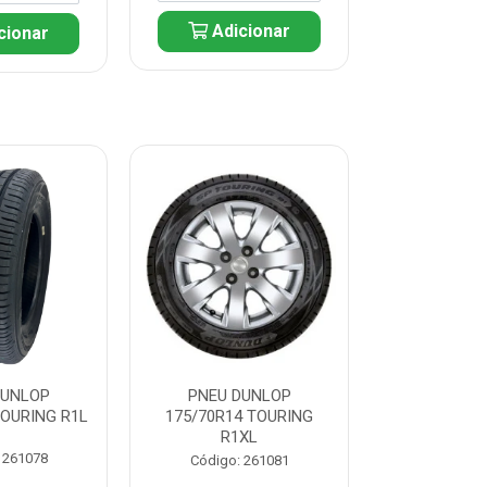
Adicionar
cionar
Adic
DUNLOP
PNEU DUNLOP
PNEU D
TOURING R1L
175/70R14 TOURING
175/70R13 T
R1XL
 261078
Código:
Código: 261081