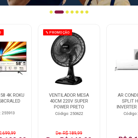
O
% PROMOÇÃO
58 4K ROKU
VENTILADOR MESA
AR COND
58CRALED
40CM 220V SUPER
SPLIT 
POWER PRETO
INVERTER
: 255913
Código: 250622
Código:
2.699,99
De: R$ 189,99