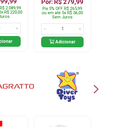
199,99
R$ 1.2
Por: R$ 279,99
R$ 2.089,99
Pix 5% OFF 
Pix 5% OFF R$ 265,99
0x R$ 220,00
ou em até 10
ou em até 5x R$ 56,00
Juros
Sem J
Sem Juros
cionar
Adic
Adicionar
O
% PROMOÇÃO