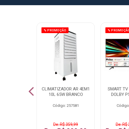
ÃO
% PROMOÇÃO
% PROMOÇÃ
 43 FULL HD
CLIMATIZADOR AR 4EM1
SMART TV 
LBY P43CRA
10L 65W BRANCO
DOLBY P
: 256519
Código: 257581
Código
 1.599,99
De: R$ 359,99
De: R$ 