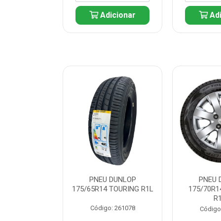
icionar
Adicionar
Adi
 DUNLOP
PNEU DUNLOP
PNEU 
 TOURING R1L
175/65R14 TOURING R1L
175/70R1
R
: 261082
Código: 261078
Código