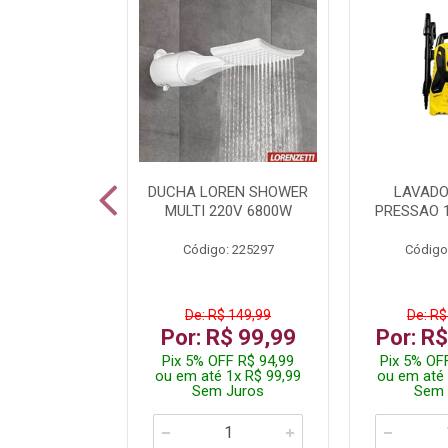
A LED TKL
DUCHA LOREN SHOWER
LAVADO
W 6500K
MULTI 220V 6800W
PRESSAO 
: 236917
Código: 225297
Código
R$ 4,99
De: R$ 149,99
De: R$
R$ 3,99
Por: R$ 99,99
Por: R
FF R$ 3,79
Pix 5% OFF R$ 94,99
Pix 5% OF
 1x R$ 3,99
ou em até 1x R$ 99,99
ou em até 
 Juros
Sem Juros
Sem 