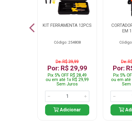
 INOX WALK
KIT FERRAMENTA 12PCS
CORTADOR
ED511413
EM 1
: 250455
Código: 254808
Código
$ 24,99
De: R$ 39,99
De: R
R$ 14,99
Por: R$ 29,99
Por: R
FF R$ 14,24
Pix 5% OFF R$ 28,49
Pix 5% OF
 1x R$ 14,99
ou em até 1x R$ 29,99
ou em até 
 Juros
Sem Juros
Sem 
icionar
Adicionar
Adi