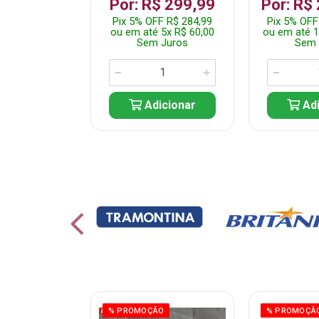
 1.349,99
Por: R$ 299,99
Por: R$
 R$ 1.282,49
Pix 5% OFF R$ 284,99
Pix 5% OFF
10x R$ 135,00
ou em até 5x R$ 60,00
ou em até 1
 Juros
Sem Juros
Sem 
icionar
Adicionar
Adi
ÃO
% PROMOÇÃO
% PROMOÇÃ