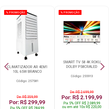
% PROMOÇÃO
% PROMOÇÃO
SMART TV 58 4K ROKU
DOLBY P58CRALED
CLIMATIZADOR AR 4EM1
10L 65W BRANCO
Código: 255913
Código: 257581
De: R$ 2.699,99
Por: R$ 2.199,99
De: R$ 359,99
Por: R$ 299,99
Pix 5% OFF R$ 2.089,99
ou em até 10x R$ 220,00
Pix 5% OFF R$ 284,99