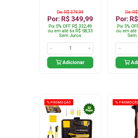
$ 359,99
De: R$ 379,99
De: R$
$ 299,99
Por: R$ 349,99
Por: R
F R$ 284,99
Pix 5% OFF R$ 332,49
Pix 5% OF
 5x R$ 60,00
ou em até 6x R$ 58,33
ou em até 
 Juros
Sem Juros
Sem 
icionar
Adicionar
Adi
ÃO
% PROMOÇÃO
% PROMOÇÃ