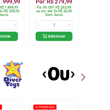
R$ 1.2
1.999,99
Por: R$ 279,99
Pix 5% OFF 
R$ 1.899,99
Pix 5% OFF R$ 265,99
ou em até 10
0x R$ 200,00
ou em até 5x R$ 56,00
Sem J
Juros
Sem Juros
Adic
cionar
Adicionar
O
% PROMOÇÃO
% PROMOÇÃO