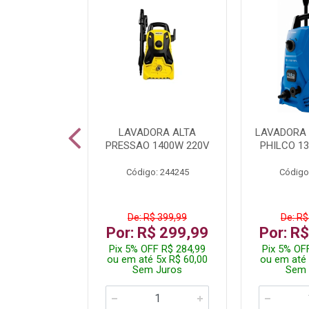
TURA ELETR
LAVADORA ALTA
LAVADORA 
00W BLIST
PRESSAO 1400W 220V
PHILCO 13
: 225294
Código: 244245
Código
$ 229,99
De: R$ 399,99
De: R$
$ 149,99
Por: R$ 299,99
Por: R
F R$ 142,49
Pix 5% OFF R$ 284,99
Pix 5% OF
 2x R$ 75,00
ou em até 5x R$ 60,00
ou em até 
 Juros
Sem Juros
Sem 