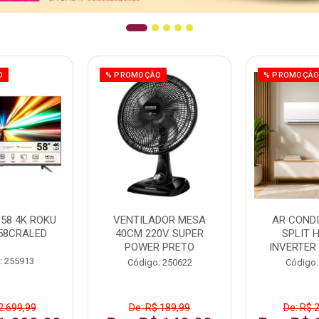
O
% PROMOÇÃO
% PROMOÇÃ
58 4K ROKU
VENTILADOR MESA
AR COND
58CRALED
40CM 220V SUPER
SPLIT 
POWER PRETO
INVERTER
: 255913
Código: 250622
Código:
2.699,99
De: R$ 189,99
De: R$ 