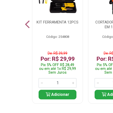
 INOX WALK
KIT FERRAMENTA 12PCS
CORTADOR
ED511413
EM 1
: 250455
Código: 254808
Código
$ 24,99
De: R$ 39,99
De: R
R$ 14,99
Por: R$ 29,99
Por: R
FF R$ 14,24
Pix 5% OFF R$ 28,49
Pix 5% OF
 1x R$ 14,99
ou em até 1x R$ 29,99
ou em até 
 Juros
Sem Juros
Sem 
icionar
Adicionar
Adi