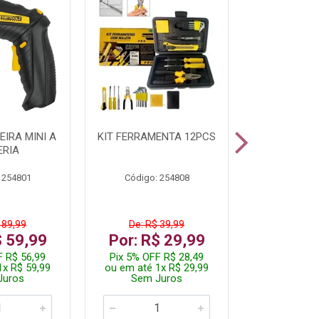
IRA MINI A
KIT FERRAMENTA 12PCS
PARAFUSADE
ERIA
STARTOOLS
 254801
Código: 254808
Código:
 89,99
De: R$ 39,99
De: R$ 
$ 59,99
Por: R$ 29,99
Por: R$
F R$ 56,99
Pix 5% OFF R$ 28,49
Pix 5% OFF
1x R$ 59,99
ou em até 1x R$ 29,99
ou em até 3
Juros
Sem Juros
Sem J