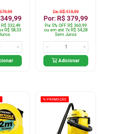
 379,99
De: R$ 419,99
De: R$ 
 349,99
Por: R$ 379,99
Por: R$
 R$ 332,49
Pix 5% OFF R$ 360,99
Pix 5% OFF
6x R$ 58,33
ou em até 7x R$ 54,28
ou em até 5
Juros
Sem Juros
Sem J
cionar
Adicionar
Adic
O
% PROMOÇÃO
% PROMOÇÃO