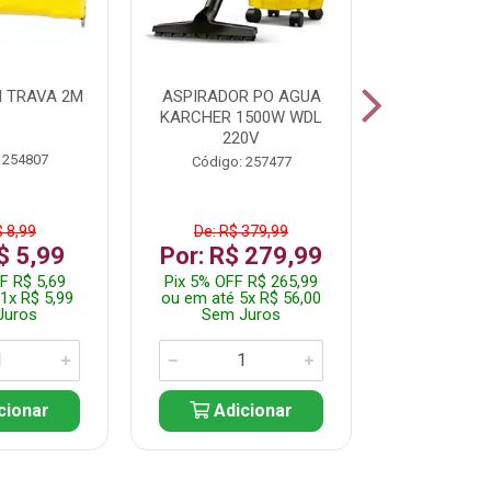
 TRAVA 2M
ASPIRADOR PO AGUA
KIT FERRAM
KARCHER 1500W WDL
220V
 254807
Código:
Código: 257477
$ 8,99
De: R$ 379,99
De: R$
$ 5,99
Por: R$ 279,99
Por: R$
F R$ 5,69
Pix 5% OFF R$ 265,99
Pix 5% OFF
1x R$ 5,99
ou em até 5x R$ 56,00
ou em até 1
Juros
Sem Juros
Sem J
cionar
Adicionar
Adic