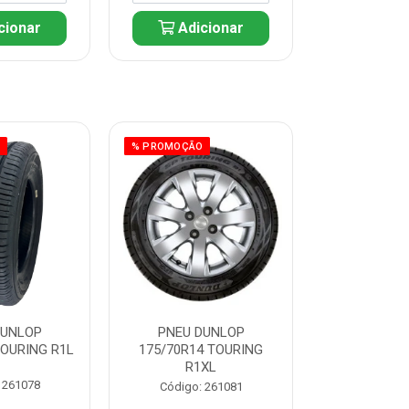
cionar
Adicionar
Adic
O
% PROMOÇÃO
% PROMOÇÃO
DUNLOP
PNEU DUNLOP
PNEU D
TOURING R1L
175/70R14 TOURING
175/70R13 T
R1XL
 261078
Código:
Código: 261081