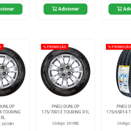
cionar
Adicionar
Adi
O
% PROMOÇÃO
% PROMOÇÃ
DUNLOP
PNEU DUNLOP
PNEU 
4 TOURING
175/70R13 TOURING R1L
175/65R14 
1XL
Código: 261082
Código:
: 261081