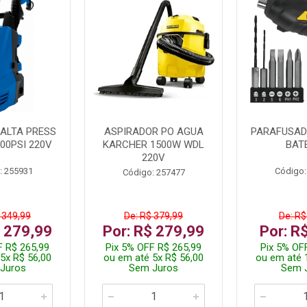
ALTA PRESS
ASPIRADOR PO AGUA
PARAFUSADE
00PSI 220V
KARCHER 1500W WDL
BAT
220V
: 255931
Código:
Código: 257477
 349,99
De: R$ 379,99
De: R$
$ 279,99
Por: R$ 279,99
Por: R
F R$ 265,99
Pix 5% OFF R$ 265,99
Pix 5% OF
5x R$ 56,00
ou em até 5x R$ 56,00
ou em até 
Juros
Sem Juros
Sem 