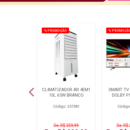
ÃO
% PROMOÇÃO
% PROMOÇÃ
 43 FULL HD
CLIMATIZADOR AR 4EM1
SMART TV 
LBY P43CRA
10L 65W BRANCO
DOLBY P
: 256519
Código: 257581
Código
 1.599,99
De: R$ 359,99
De: R$ 