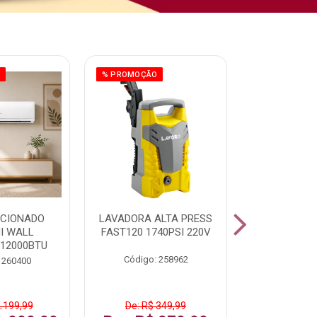
O
% PROMOÇÃO
ICIONADO
LAVADORA ALTA PRESS
CLIMATIZ
HI WALL
FAST120 1740PSI 220V
JUMBO 75L
 12000BTU
Código: 258962
Código:
 260400
2.199,99
De: R$ 349,99