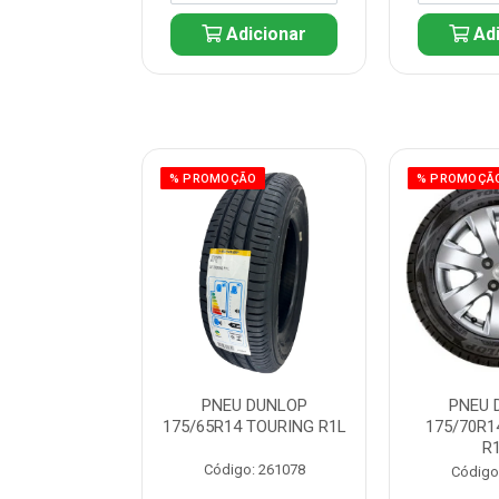
icionar
Adicionar
Adi
ÃO
% PROMOÇÃO
% PROMOÇÃ
 DUNLOP
PNEU DUNLOP
PNEU 
 TOURING R1L
175/65R14 TOURING R1L
175/70R1
R
: 261082
Código: 261078
Código