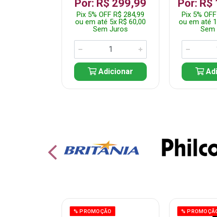
 1.349,99
Por: R$ 299,99
Por: R$
 R$ 1.282,49
Pix 5% OFF R$ 284,99
Pix 5% OFF
10x R$ 135,00
ou em até 5x R$ 60,00
ou em até 1
 Juros
Sem Juros
Sem 
icionar
Adicionar
Adi
ÃO
% PROMOÇÃO
% PROMOÇÃ