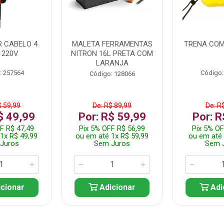
 CABELO 4
MALETA FERRAMENTAS
TRENA COM
 220V
NITRON 16L PRETA COM
LARANJA
: 257564
Código:
Código: 128066
$ 59,99
De: R$ 89,99
De: R
$ 49,99
Por: R$ 59,99
Por: R
F R$ 47,49
Pix 5% OFF R$ 56,99
Pix 5% OF
1x R$ 49,99
ou em até 1x R$ 59,99
ou em até 
Juros
Sem Juros
Sem 
cionar
Adicionar
Adi