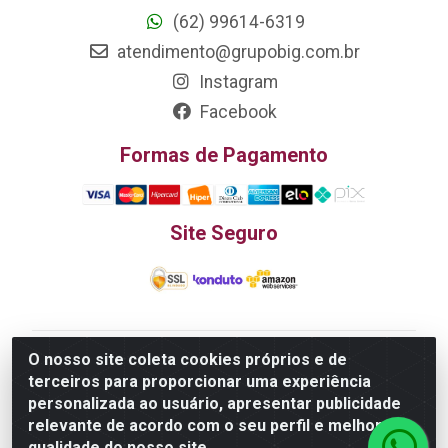
(62) 99614-6319
atendimento@grupobig.com.br
Instagram
Facebook
Formas de Pagamento
Site Seguro
O nosso site coleta cookies próprios e de
Edn Utilidades Domésticas Importação e Exportação
terceiros para proporcionar uma experiência
LTDA - R. Edmundo Pinto da Cunha, LT APM 06, N 133 -
personalizada ao usuário, apresentar publicidade
Res. Luiza Monteiro, Trindade - GO, 75385-000 - CNPJ
relevante de acordo com o seu perfil e melhorar a
20.758.851.0045/26
qualidade do nosso site.