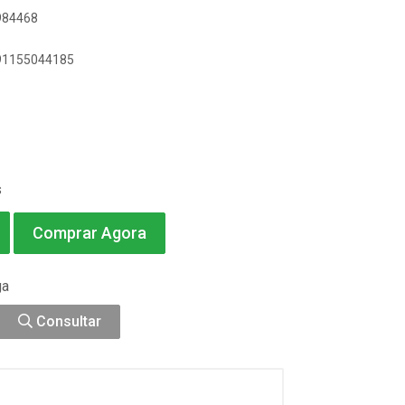
0984468
891155044185
s
Comprar Agora
ga
Consultar