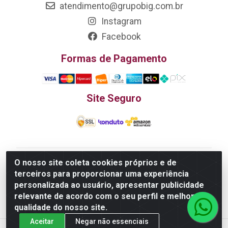
atendimento@grupobig.com.br
Instagram
Facebook
Formas de Pagamento
Site Seguro
O nosso site coleta cookies próprios e de
Edn Utilidades Domésticas Importação e Exportação
terceiros para proporcionar uma experiência
LTDA - R. Edmundo Pinto da Cunha, LT APM 06, N 133 -
personalizada ao usuário, apresentar publicidade
Res. Luiza Monteiro, Trindade - GO, 75385-000 - CNPJ
relevante de acordo com o seu perfil e melhorar a
20.758.851.0045/26
qualidade do nosso site.
Aceitar
Negar não essenciais