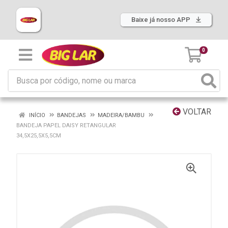
Baixe já nosso APP
0
VOLTAR
INÍCIO
BANDEJAS
MADEIRA/BAMBU
BANDEJA PAPEL DAISY RETANGULAR
34,5X25,5X5,5CM