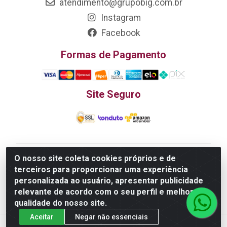
atendimento@grupobig.com.br
Instagram
Facebook
Formas de Pagamento
Site Seguro
O nosso site coleta cookies próprios e de
Edn Utilidades Domésticas Importação e Exportação
terceiros para proporcionar uma experiência
LTDA - R. Edmundo Pinto da Cunha, LT APM 06, N 133 -
personalizada ao usuário, apresentar publicidade
Res. Luiza Monteiro, Trindade - GO, 75385-000 - CNPJ
relevante de acordo com o seu perfil e melhorar a
20.758.851.0045/26
qualidade do nosso site.
Aceitar
Negar não essenciais