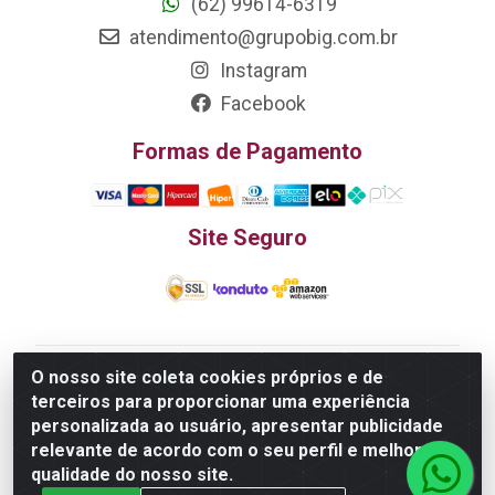
(62) 99614-6319
atendimento@grupobig.com.br
Instagram
Facebook
Formas de Pagamento
Site Seguro
O nosso site coleta cookies próprios e de
Edn Utilidades Domésticas Importação e Exportação
terceiros para proporcionar uma experiência
LTDA - R. Edmundo Pinto da Cunha, LT APM 06, N 133 -
personalizada ao usuário, apresentar publicidade
Res. Luiza Monteiro, Trindade - GO, 75385-000 - CNPJ
relevante de acordo com o seu perfil e melhorar a
20.758.851.0045/26
qualidade do nosso site.