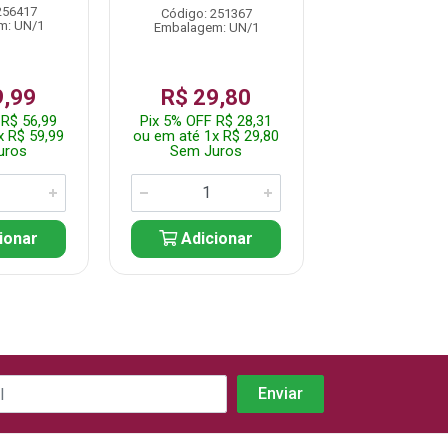
256417
Código: 251367
Código: 237
m: UN/1
Embalagem: UN/1
Embalagem: 
9,99
R$ 29,80
R$ 24,
 R$ 56,99
Pix 5% OFF R$ 28,31
Pix 5% OFF R$
x R$ 59,99
ou em até 1x R$ 29,80
ou em até 1x R
uros
Sem Juros
Sem Jur
ionar
Adicionar
Adicio