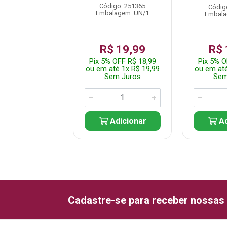
Código: 251365
digo: 237739
Códig
Embalagem: UN/1
alagem: UN/1
Embala
$ 24,99
R$ 19,99
R$ 
% OFF R$ 23,74
Pix 5% OFF R$ 18,99
Pix 5% O
até 1x R$ 24,99
ou em até 1x R$ 19,99
ou em até
em Juros
Sem Juros
Sem
Adicionar
Adicionar
Ad
Cadastre-se para receber nossas 