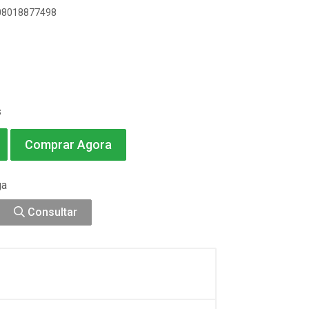
908018877498
s
Comprar Agora
ga
Consultar