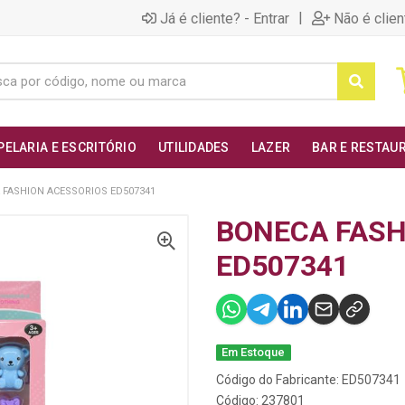
|
Já é cliente? - Entrar
Não é clien
PELARIA E ESCRITÓRIO
UTILIDADES
LAZER
BAR E RESTAU
 FASHION ACESSORIOS ED507341
BONECA FASH
ED507341
Em Estoque
Código do Fabricante: ED507341
Código: 237801