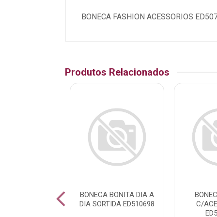
BONECA FASHION ACESSORIOS ED5073
Produtos Relacionados
 FASHION GIRL
BONECA BONITA DIA A
BONEC
A ROUPA 8PCS
DIA SORTIDA ED510698
C/AC
7348 SORTIDA
ED