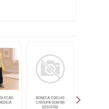
COLECAO
BONECA COELHO
BONECA FASHI
MEDICA
C/ROUPA SOM BR
TROCA ROUPA
ED510700
ED507348 SO