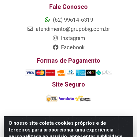
Fale Conosco
(62) 99614-6319
atendimento@grupobig.com.br
Instagram
Facebook
Formas de Pagamento
Site Seguro
O nosso site coleta cookies próprios e de
Edn Utilidades Domésticas Importação e Exportação
terceiros para proporcionar uma experiência
LTDA - R. Edmundo Pinto da Cunha, LT APM 06, N 133 -
personalizada ao usuário, apresentar publicidade
Res. Luiza Monteiro, Trindade - GO, 75385-000 - CNPJ