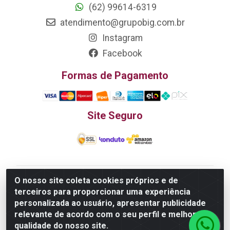
(62) 99614-6319
atendimento@grupobig.com.br
Instagram
Facebook
Formas de Pagamento
Site Seguro
O nosso site coleta cookies próprios e de
Edn Utilidades Domésticas Importação e Exportação
terceiros para proporcionar uma experiência
LTDA - R. Edmundo Pinto da Cunha, LT APM 06, N 133 -
personalizada ao usuário, apresentar publicidade
Res. Luiza Monteiro, Trindade - GO, 75385-000 - CNPJ
relevante de acordo com o seu perfil e melhorar a
20.758.851.0045/26
qualidade do nosso site.