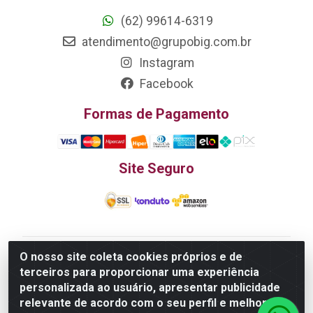
(62) 99614-6319
atendimento@grupobig.com.br
Instagram
Facebook
Formas de Pagamento
Site Seguro
O nosso site coleta cookies próprios e de
Edn Utilidades Domésticas Importação e Exportação
terceiros para proporcionar uma experiência
LTDA - R. Edmundo Pinto da Cunha, LT APM 06, N 133 -
personalizada ao usuário, apresentar publicidade
Res. Luiza Monteiro, Trindade - GO, 75385-000 - CNPJ
relevante de acordo com o seu perfil e melhorar a
20.758.851.0045/26