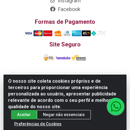
Instagram
Facebook
Formas de Pagamento
Site Seguro
O nosso site coleta cookies próprios e de
Edn Utilidades Domésticas Importação e Exportação
terceiros para proporcionar uma experiência
LTDA - R. Edmundo Pinto da Cunha, LT APM 06, N 133 -
personalizada ao usuário, apresentar publicidade
Res. Luiza Monteiro, Trindade - GO, 75385-000 - CNPJ
relevante de acordo com o seu perfil e melhorar a
20.758.851.0045/26
qualidade do nosso site.
Aceitar
Negar não essenciais
Preferências de Cookies