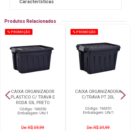
Características
Produtos Relacionados
% PROMOÇÃO
% PROMOÇÃO
CAIXA ORGANIZADOR
CAIXA ORGANIZADORA
PLASTICO C/ TRAVA E
C/TRAVA PT 20L
RODA 53L PRETO
Código: 166351
Código: 166350
Embalagem: UN/1
Embalagem: UN/1
De: R$ 59,99
De: R$ 34,99