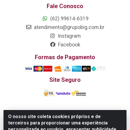
Fale Conosco
(62) 99614-6319
atendimento@grupobig.com.br
Instagram
Facebook
Formas de Pagamento
Site Seguro
O nosso site coleta cookies próprios e de
Edn Utilidades Domésticas Importação e Exportação
terceiros para proporcionar uma experiência
LTDA - R. Edmundo Pinto da Cunha, LT APM 06, N 133 -
personalizada ao usuário, apresentar publicidade
Res. Luiza Monteiro, Trindade - GO, 75385-000 - CNPJ