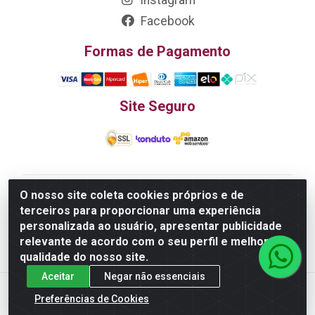
Instagram
Facebook
Formas de Pagamento
Site Seguro
O nosso site coleta cookies próprios e de
Edn Utilidades Domésticas Importação e Exportação
terceiros para proporcionar uma experiência
LTDA - R. Edmundo Pinto da Cunha, LT APM 06, N 133 -
personalizada ao usuário, apresentar publicidade
Res. Luiza Monteiro, Trindade - GO, 75385-000 - CNPJ
relevante de acordo com o seu perfil e melhorar a
20.758.851.0045/26
qualidade do nosso site.
Aceitar
Negar não essenciais
Preferências de Cookies