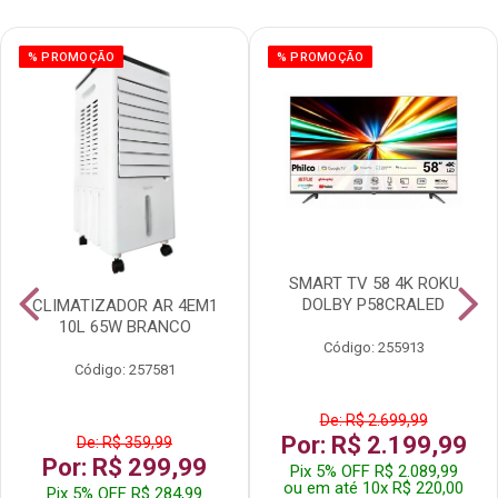
% PROMOÇÃO
% PROMOÇÃO
SMART TV 58 4K ROKU
DOLBY P58CRALED
CLIMATIZADOR AR 4EM1
10L 65W BRANCO
Código: 255913
Código: 257581
De: R$ 2.699,99
Por: R$ 2.199,99
De: R$ 359,99
Por: R$ 299,99
Pix 5% OFF R$ 2.089,99
ou em até 10x R$ 220,00
Pix 5% OFF R$ 284,99