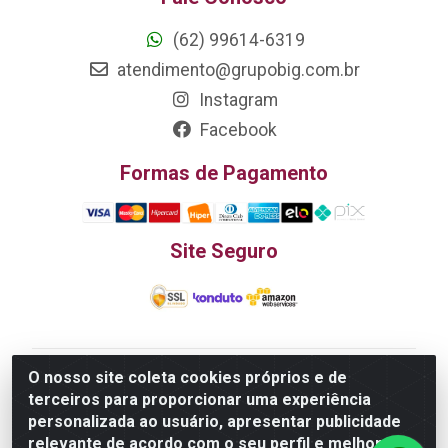
(62) 99614-6319
atendimento@grupobig.com.br
Instagram
Facebook
Formas de Pagamento
Site Seguro
O nosso site coleta cookies próprios e de
Edn Utilidades Domésticas Importação e Exportação
terceiros para proporcionar uma experiência
LTDA - R. Edmundo Pinto da Cunha, LT APM 06, N 133 -
personalizada ao usuário, apresentar publicidade
Res. Luiza Monteiro, Trindade - GO, 75385-000 - CNPJ
relevante de acordo com o seu perfil e melhorar a
20.758.851.0045/26