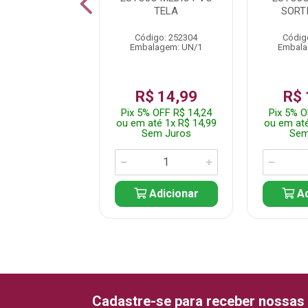
A PIG 26315
TELA
SORT
digo: 252346
Código: 252304
Códig
alagem: UN/1
Embalagem: UN/1
Embala
$ 99,99
R$ 14,99
R$ 
% OFF R$ 94,99
Pix 5% OFF R$ 14,24
Pix 5% O
até 1x R$ 99,99
ou em até 1x R$ 14,99
ou em até
em Juros
Sem Juros
Sem
Adicionar
Adicionar
Ad
Cadastre-se para receber nossas 