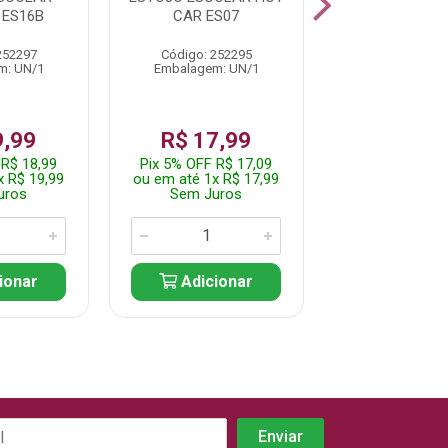
 ES16B
CAR ES07
PEPPA PIG 
252297
Código: 252295
Código: 252
m: UN/1
Embalagem: UN/1
Embalagem: 
9,99
R$ 17,99
R$ 99,
 R$ 18,99
Pix 5% OFF R$ 17,09
Pix 5% OFF R$
x R$ 19,99
ou em até 1x R$ 17,99
ou em até 1x R
uros
Sem Juros
Sem Jur
ionar
Adicionar
Adicio