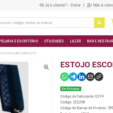
|
Já é cliente? - Entrar
Não é clien
PELARIA E ESCRITÓRIO
UTILIDADES
LAZER
BAR E RESTAU
TOJO ESCOLAR CORES ES19
ESTOJO ESCO
Em Estoque
Código do Fabricante: ES19
Código: 252298
Código de Barras do Produto: 7