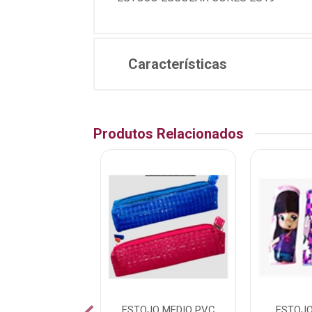
Características
Produtos Relacionados
EIRA ESCOLAR
ESTOJO MEDIO PVC
ESTOJ