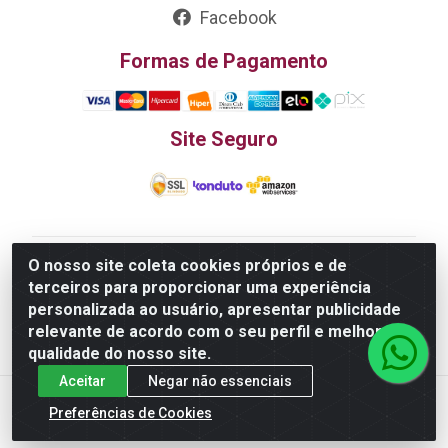
Facebook
Formas de Pagamento
Site Seguro
O nosso site coleta cookies próprios e de
Edn Utilidades Domésticas Importação e Exportação
terceiros para proporcionar uma experiência
LTDA - R. Edmundo Pinto da Cunha, LT APM 06, N 133 -
personalizada ao usuário, apresentar publicidade
Res. Luiza Monteiro, Trindade - GO, 75385-000 - CNPJ
relevante de acordo com o seu perfil e melhorar a
20.758.851.0045/26
qualidade do nosso site.
Aceitar
Negar não essenciais
Preferências de Cookies